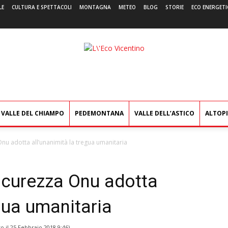
LE
CULTURA E SPETTACOLI
MONTAGNA
METEO
BLOG
STORIE
ECO ENERGETI
L'Eco
Vicentino
VALLE DEL CHIAMPO
PEDEMONTANA
VALLE DELL’ASTICO
ALTOP
 Onu adotta allʼunanimità la tregua umanitaria
sicurezza Onu adotta
egua umanitaria
o il
25 Febbraio 2018 9:46
)