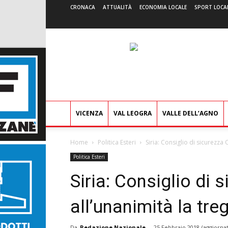
CRONACA
ATTUALITÀ
ECONOMIA LOCALE
SPORT LOCA
VICENZA
VAL LEOGRA
VALLE DELL’AGNO
Home
Politica Esteri
Siria: Consiglio di sicurezza
Politica Esteri
Siria: Consiglio di 
allʼunanimità la tr
Da
Redazione Nazionale
-
25 Febbraio 2018
(aggiornat