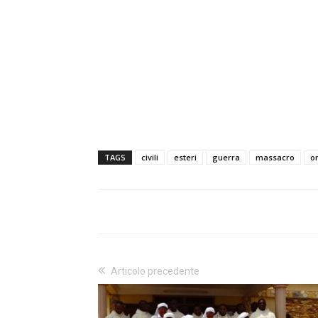
TAGS
civili
esteri
guerra
massacro
o
Articolo precedente