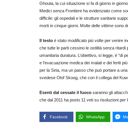
Ghouta, la cui situazione si fa di giorno in gior
Medici senza Frontiere ha evidenziato come soc
difficile: gli ospedali e le strutture sanitarie sup
morti in cinque giorni. Molte delle vittime sono 
Il testo
è stato modificato più volte per venire in
che tutte le parti cessino le ostilità senza ritar
umanitaria duratura. L’obiettivo, si legge, è “di p
e l’evacuazione medica dei malati e dei feriti p
per la Siria, ma un passo che può portare a una 
svedese Olof Skoog, che con il collega del Kuwa
Esenti dal cessate il fuoco
saranno gli attacch
che dal 2011 ha posto 11 veti su risoluzioni per 
Facebook
WhatsApp
Me