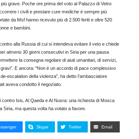
no più grave. Poche ore prima del voto al Palazzo di Vetro
correre i civili e prestare cure mediche è sempre più
portate da Msf hanno ricevuto più di 2.500 feriti e oltre 520
donne e bambini.
contro alla Russia di cui si intendeva evitare il veto e chiede
di per almeno 30 giorni consecutivi in Siria per una pausa
ermettere la consegna regolare di aiuti umanitari, di servizi,
iù gravi”. E ancora: “Non è un accordo di pace complessivo
de-escalation della violenza”, ha detto l’ambasciatore
it aveva condotto il negoziato.
i contro Isis, Al Qaeda e Al Nusra: una richiesta di Mosca
la Siria, ma questa volta ha votato a favore.
ssenger
Skype
Twitter
Email