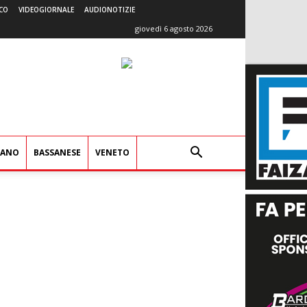
CO
VIDEOGIORNALE
AUDIONOTIZIE
giovedì 6 agosto 2026
IANO
BASSANESE
VENETO