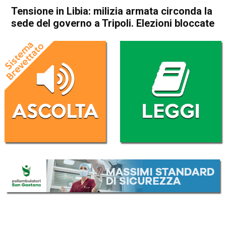
Tensione in Libia: milizia armata circonda la
sede del governo a Tripoli. Elezioni bloccate
Home
Politica Esteri
Politica Esteri
Tensione in Libia: milizia
armata circonda la sede del
governo a Tripoli. Elezioni
bloccate
Da
Redazione Nazionale
16 Dicembre 2021
(aggiornato il
16 Dicembre 2021 12:36
)