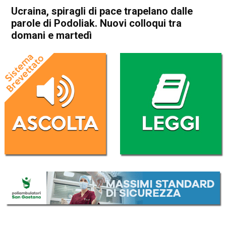
Ucraina, spiragli di pace trapelano dalle
parole di Podoliak. Nuovi colloqui tra
domani e martedì
Home
Politica Esteri
Politica Esteri
Ucraina, spiragli di pace
trapelano dalle parole di
Podoliak. Nuovi colloqui tra
domani e martedì
Da
Redazione Nazionale
13 Marzo 2022
(aggiornato il
14 Marzo 2022 8:39
)