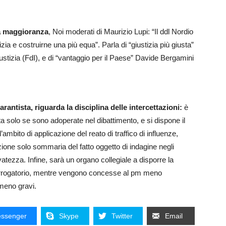
la maggioranza
, Noi moderati di Maurizio Lupi: “Il ddl Nordio
zia e costruirne una più equa”. Parla di “giustizia più giusta”
tizia (FdI), e di “vantaggio per il Paese” Davide Bergamini
rantista, riguarda la disciplina delle intercettazioni:
è
ita solo se sono adoperate nel dibattimento, e si dispone il
l’ambito di applicazione del reato di traffico di influenze,
ione solo sommaria del fatto oggetto di indagine negli
atezza. Infine, sarà un organo collegiale a disporre la
terrogatorio, mentre vengono concesse al pm meno
i meno gravi.
ssenger
Skype
Twitter
Email