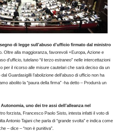
isegno di legge sull’abuso d’ufficio firmato dal ministro
no. Oltre alla maggioranza, favorevoli +Europa, Azione e
so d’ufficio, tutelano “il terzo estraneo” nelle intercettazioni
vo per il ricorso alle misure cautelari che sarà deciso da un
dal Guardasigilli l’abolizione dell’abuso di ufficio non ha
iamo abolito la “paura della firma” -ha detto – Produrrà un
 Autonomia, uno dei tre assi dell’alleanza nel
tro forzista, Francesco Paolo Sisto, intesta infatti il voto di
sulta Antonio Tajani che parla di “grande svolta” e indica come
he – dice – “non è punitiva”.