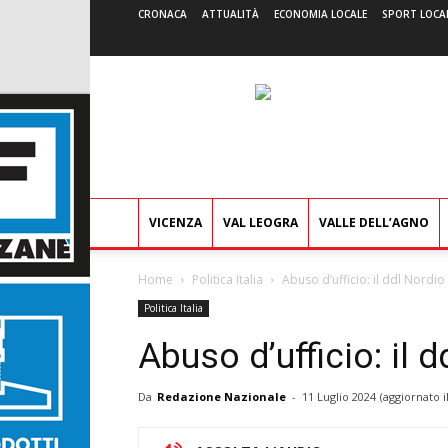
CRONACA
ATTUALITÀ
ECONOMIA LOCALE
SPORT LOCA
VICENZA
VAL LEOGRA
VALLE DELL’AGNO
Home
Politica Italia
Abuso d’ufficio: il ddl Nordio
Politica Italia
Abuso d’ufficio: il 
Da
Redazione Nazionale
-
11 Luglio 2024
(aggiornato i