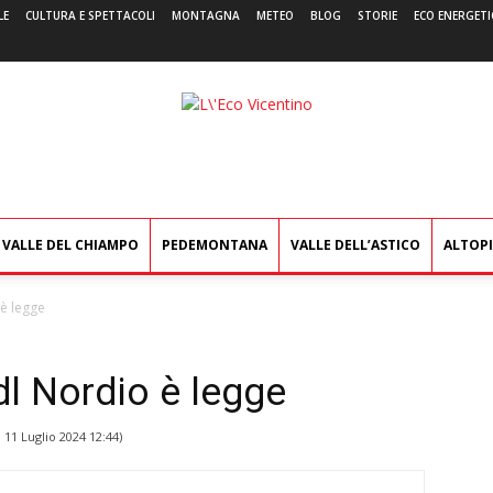
LE
CULTURA E SPETTACOLI
MONTAGNA
METEO
BLOG
STORIE
ECO ENERGETI
L'Eco
Vicentino
VALLE DEL CHIAMPO
PEDEMONTANA
VALLE DELL’ASTICO
ALTOP
 è legge
ddl Nordio è legge
l
11 Luglio 2024 12:44
)