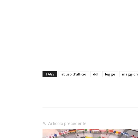
TAGS
abuso d'ufficio
ddl
legge
maggior
Articolo precedente