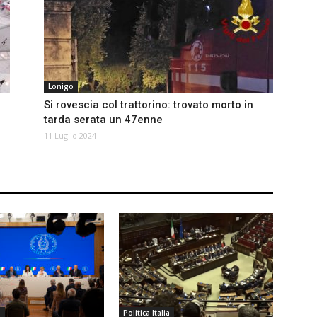
Lonigo
Si rovescia col trattorino: trovato morto in
tarda serata un 47enne
11 Luglio 2024
a
Politica Italia