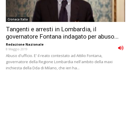
Cronaca Italia
Tangenti e arresti in Lombardia, il
governatore Fontana indagato per abuso...
Redazione Nazionale
-
8 Maggio 2019
Abuso d'ufficio. E' il reato contestato ad Attilio Fontana,
governatore della Regione Lombardia nell'ambito della maxi
inchiesta della Dda di Milano, che ieri ha...