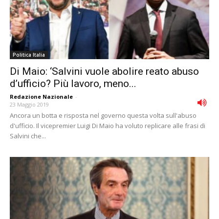
Politica Italia
Di Maio: ‘Salvini vuole abolire reato abuso
dʼufficio? Più lavoro, meno...
Redazione Nazionale
-
23 Maggio 2019
Ancora un botta e risposta nel governo questa volta sull'abuso
d'ufficio. Il vicepremier Luigi Di Maio ha voluto replicare alle frasi di
Salvini che...