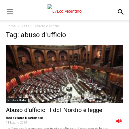
Home
Tags
Abuso d'ufficio
Tag: abuso d'ufficio
Politica Italia
Abuso d’ufficio: il ddl Nordio è legge
Redazione Nazionale
-
11 Luglio 2024
La Camera ha approvato in via definitiva il disegno di legge