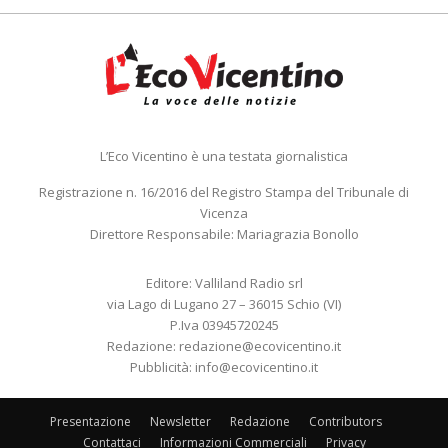
L’Eco Vicentino è una testata giornalistica
Registrazione n. 16/2016 del Registro Stampa del Tribunale di
Vicenza
Direttore Responsabile: Mariagrazia Bonollo
Editore: Valliland Radio srl
via Lago di Lugano 27 – 36015 Schio (VI)
P.Iva 03945720245
Redazione:
redazione@ecovicentino.it
Pubblicità:
info@ecovicentino.it
Presentazione
Newsletter
Redazione
Contributors
Contattaci
Informazioni Commerciali
Privacy