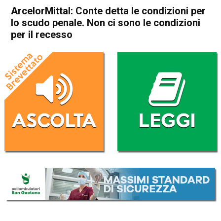
ArcelorMittal: Conte detta le condizioni per
lo scudo penale. Non ci sono le condizioni
per il recesso
Home
Politica Italia
Politica Italia
ArcelorMittal: Conte detta le
condizioni per lo scudo
penale. Non ci sono le
condizioni per il recesso
Da
Redazione Nazionale
11 Novembre 2019
(aggiornato il
11 Novembre 2019 17:58
)