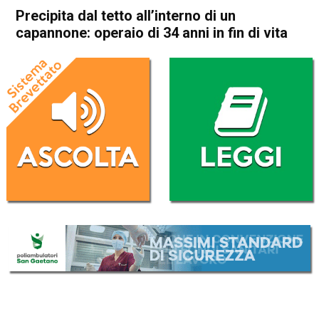
Precipita dal tetto all’interno di un
capannone: operaio di 34 anni in fin di vita
Home
Schio
Malo
Cronaca
In Evidenza
Schio
Malo
Precipita dal tetto all’interno
di un capannone: operaio di
34 anni in fin di vita
Da
Redazione
11 Novembre 2019
(aggiornato il
11 Novembre 2019 18:47
)
ASCOLTA L'AUDIO