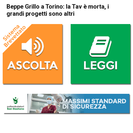
Beppe Grillo a Torino: la Tav è morta, i
grandi progetti sono altri
Home
Politica Italia
Politica Italia
Beppe Grillo a Torino: la Tav è
morta, i grandi progetti sono
altri
Da
Redazione Nazionale
2 Marzo 2019
(aggiornato il
2 Marzo 2019 13:52
)
ASCOLTA L'AUDIO