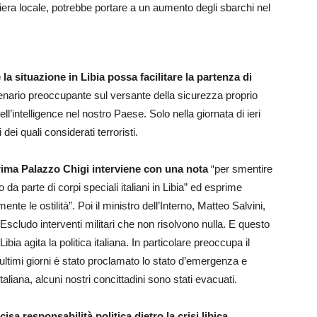
tiera locale, potrebbe portare a un aumento degli sbarchi nel
la situazione in Libia possa facilitare la partenza di
nario preoccupante sul versante della sicurezza proprio
l’intelligence nel nostro Paese. Solo nella giornata di ieri
dei quali considerati terroristi.
prima Palazzo Chigi interviene con una nota
“per smentire
da parte di corpi speciali italiani in Libia” ed esprime
e le ostilità”. Poi il ministro dell’Interno, Matteo Salvini,
 “Escludo interventi militari che non risolvono nulla. E questo
ibia agita la politica italiana. In particolare preoccupa il
i ultimi giorni è stato proclamato lo stato d’emergenza e
liana, alcuni nostri concittadini sono stati evacuati.
sa responsabilità politica dietro la crisi libica.