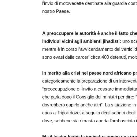
l’invio di motovedette destinate alla guardia cos
nostro Paese.
A preoccupare le autorità è anche il fatto che 
individui vicini agli ambienti jihadisti:
uno sce
mentre è in corso l’avvicendamento dei vertici del
sono evasi dalle carceri circa 400 detenuti, molti 
In merito alla crisi nel paese nord africano 
categoricamente la preparazione di un intervento 
“preoccupazione e l’invito a cessare immediatament
che parla dopo il Consiglio dei ministri per dire:
dovrebbero capirlo anche altri”. La situazione in L
caos a Tripoli dove, a seguito degli scontri degl
dove, sebbene sia rimasta aperta l’ambasciata ita
Ma il leader leghista individua anche una preci