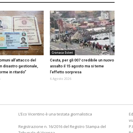
Cronaca Esteri
omuni all’attacco del
Ceuta, per gli 007 credibile un nuovo
n disastro gestionale,
assalto il 15 agosto ma si teme
rme in ritardo”
l’effetto sorpresa
6
6 Agosto 2026
L’Eco Vicentino è una testata giornalistica
Ed
vi
Registrazione n. 16/2016 del Registro Stampa del
P.
Tribunale di Vicenza
R