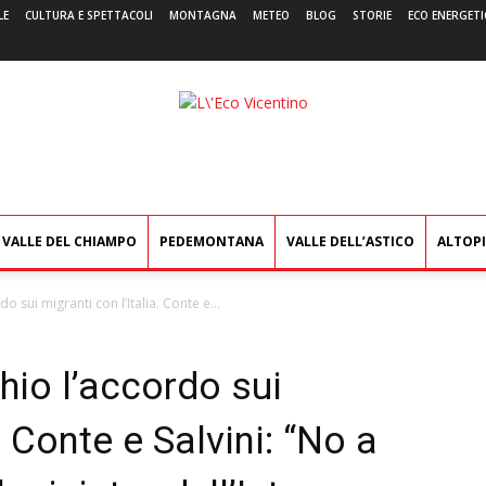
LE
CULTURA E SPETTACOLI
MONTAGNA
METEO
BLOG
STORIE
ECO ENERGETI
L'Eco
Vicentino
VALLE DEL CHIAMPO
PEDEMONTANA
VALLE DELL’ASTICO
ALTOP
do sui migranti con l’Italia. Conte e...
chio l’accordo sui
. Conte e Salvini: “No a