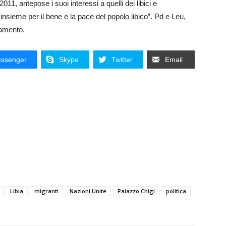
11, antepose i suoi interessi a quelli dei libici e
insieme per il bene e la pace del popolo libico”. Pd e Leu,
lamento.
ssenger
Skype
Twitter
Email
Libia
migranti
Nazioni Unite
Palazzo Chigi
politica