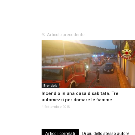
Articolo precedente
Brendola
Incendio in una casa disabitata. Tre
automezzi per domare le fiamme
4 Settembre 2018
Articoli correlati
Di più dello stesso autore