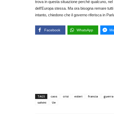
trova in questa situazione perché qualcuno, nel 20
dell’Europa stessa. Ma ora bisogna remare tutti 
intanto, chiedono che il governo riferisca in Par
Facebook
WhatsApp
Me
TAGS
caos
crisi
esteri
francia
guerra
salvini
Ue