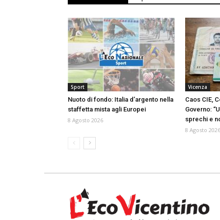
Sport
Vicenza
Nuoto di fondo: Italia d’argento nella
Caos CIE, C
staffetta mista agli Europei
Governo: “U
sprechi e no
8 Agosto 2026
8 Agosto 202