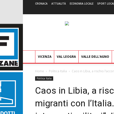
CRONACA
ATTUALITÀ
ECONOMIA LOCALE
SPORT LOCA
VICENZA
VAL LEOGRA
VALLE DELL’AGNO
Home
Politica Italia
Caos in Libia, a rischio l’accor
Politica Italia
Caos in Libia, a ris
migranti con l’Italia