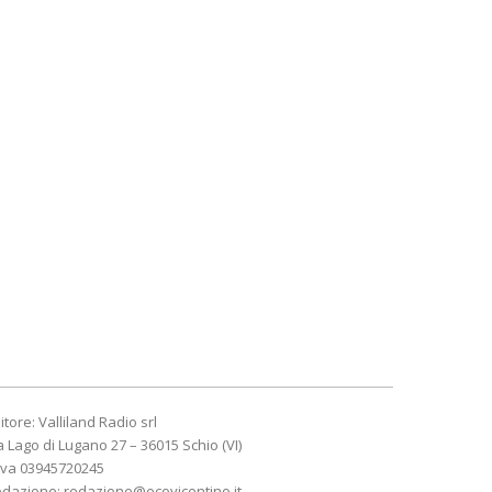
itore: Valliland Radio srl
a Lago di Lugano 27 – 36015 Schio (VI)
Iva 03945720245
edazione:
redazione@ecovicentino.it