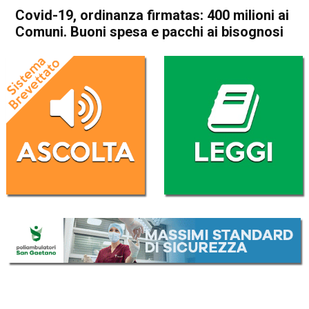
Covid-19, ordinanza firmatas: 400 milioni ai
Comuni. Buoni spesa e pacchi ai bisognosi
Home
Politica Italia
Politica Italia
Covid-19, ordinanza firmatas:
400 milioni ai Comuni. Buoni
spesa e pacchi ai bisognosi
Da
Redazione Nazionale
30 Marzo 2020
(aggiornato il
30 Marzo 2020 19:45
)
ASCOLTA L'AUDIO