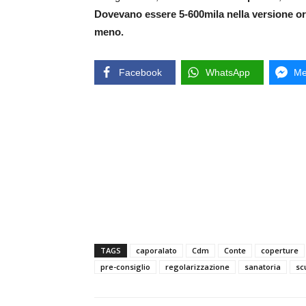
Dovevano essere 5-600mila nella versione or
meno.
Facebook
WhatsApp
Me
TAGS
caporalato
Cdm
Conte
coperture
pre-consiglio
regolarizzazione
sanatoria
sc