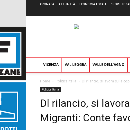
CRONACA
ATTUALITÀ
ECONOMIA LOCALE
SPORT LOCA
VICENZA
VAL LEOGRA
VALLE DELL’AGNO
Home
Politica Italia
Dl rilancio, si lavora sulle co
Politica Italia
Dl rilancio, si lavor
Migranti: Conte fav