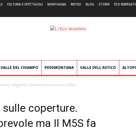
LE
CULTURA E SPETTACOLI
MONTAGNA
METEO
BLOG
STORIE
ECO ENERGETI
L'Eco
Vicentino
VALLE DEL CHIAMPO
PEDEMONTANA
VALLE DELL’ASTICO
ALTOP
perture. Migranti: Conte favorevole ma Il M5S...
a sulle coperture.
orevole ma Il M5S fa