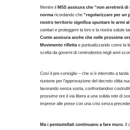
Mentre il
M5S assicura che “non arretrerà di 
norma
ricordando che
“regolarizzare per un 
nostro territorio significa spuntare le armi a
sanitari e proteggere la loro e la nostra salute 
Conte assicura anche che nelle prossime ore 
Movimento rifletta
e puntualizzando come la lin
scelta da governi di centrodestra negli anni scor
Così il pre-consiglio – che si è interrotto a tar
riunione per l’approvazione del decreto slitta n
lavorando senza sosta, confrontandosi costruttiv
prossime ore il via libera a una solida rete di sos
imprese alle prese con una crisi senza preceden
Ma i pentastellati continuano a fare muro.
Il 