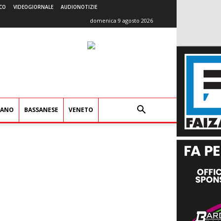
CO
VIDEOGIORNALE
AUDIONOTIZIE
domenica 9 agosto 2026
IANO
BASSANESE
VENETO