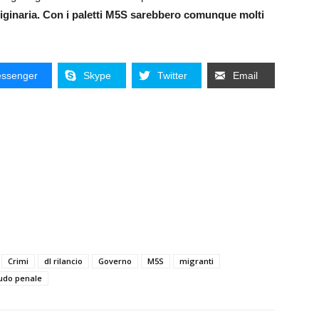
iginaria. Con i paletti M5S sarebbero comunque molti
ssenger
Skype
Twitter
Email
Crimi
dl rilancio
Governo
M5S
migranti
udo penale