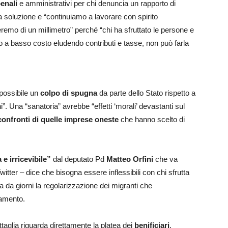
penali
e amministrativi per chi denuncia un rapporto di
na soluzione e “continuiamo a lavorare con spirito
eremo di un millimetro” perché “chi ha sfruttato le persone e
 a basso costo eludendo contributi e tasse, non può farla
“possibile un
colpo di spugna
da parte dello Stato rispetto a
”. Una “sanatoria” avrebbe “effetti ‘morali’ devastanti sul
confronti di quelle imprese oneste
che hanno scelto di
e irricevibile”
dal deputato Pd
Matteo Orfini
che va
Twitter – dice che bisogna essere inflessibili con chi sfrutta
 da giorni la regolarizzazione dei migranti che
tamento.
attaglia riguarda direttamente la platea dei
benificiari
.