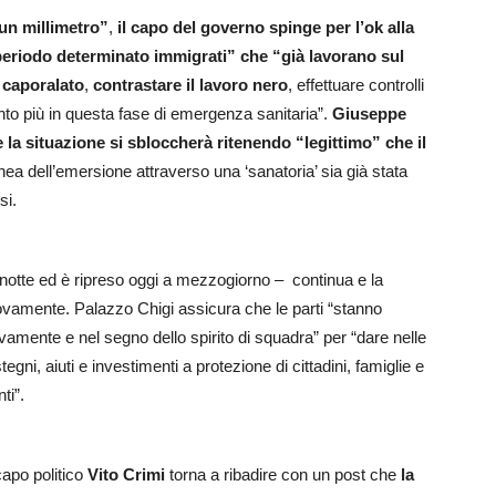
un millimetro”
,
il capo del governo spinge per l’ok alla
periodo determinato immigrati” che “già lavorano sul
l caporalato
,
contrastare il lavoro nero
, effettuare controlli
tanto più in questa fase di emergenza sanitaria”.
Giuseppe
la situazione si sbloccherà ritenendo “legittimo” che il
ea dell’emersione attraverso una ‘sanatoria’ sia già stata
si.
da notte ed è ripreso oggi a mezzogiorno – continua e la
uovamente. Palazzo Chigi assicura che le parti “stanno
amente e nel segno dello spirito di squadra” per “dare nelle
tegni, aiuti e investimenti a protezione di cittadini, famiglie e
ti”.
capo politico
Vito Crimi
torna a ribadire con un post che
la