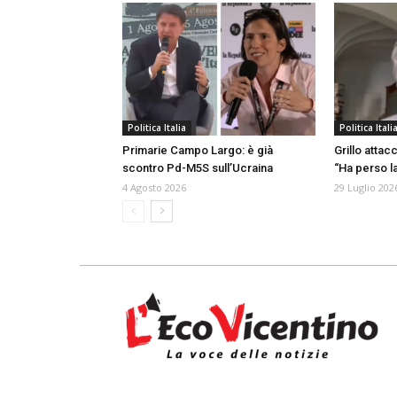
Politica Italia
Politica Itali
Primarie Campo Largo: è già
Grillo attac
scontro Pd-M5S sull’Ucraina
“Ha perso la
4 Agosto 2026
29 Luglio 202