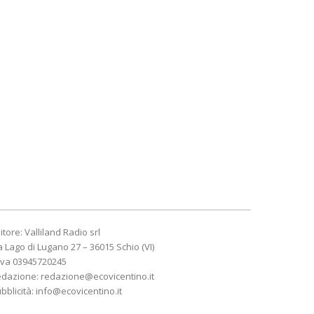
itore: Valliland Radio srl
a Lago di Lugano 27 – 36015 Schio (VI)
Iva 03945720245
edazione:
redazione@ecovicentino.it
bblicità:
info@ecovicentino.it