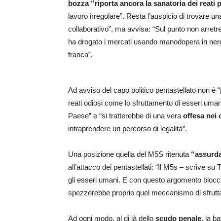
bozza “riporta ancora la sanatoria dei reati 
lavoro irregolare”. Resta l’auspicio di trovare u
collaborativo”, ma avvisa: “Sul punto non arretr
ha drogato i mercati usando manodopera in nero
franca”.
Ad avviso del capo politico pentastellato non è 
reati odiosi come lo sfruttamento di esseri umani
Paese” e “si tratterebbe di una vera
offesa nei 
intraprendere un percorso di legalità”.
Una posizione quella del M5S ritenuta
“assurda 
all’attacco dei pentastellati: “Il M5s – scrive su 
gli esseri umani. E con questo argomento blocca
spezzerebbe proprio quel meccanismo di sfrut
Ad ogni modo, al di là dello
scudo penale
, la b