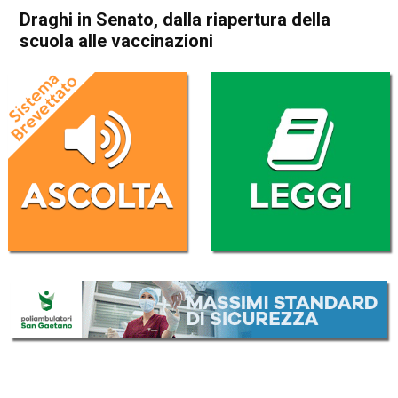
Draghi in Senato, dalla riapertura della
scuola alle vaccinazioni
Home
Politica Italia
Politica Italia
Draghi in Senato, dalla
riapertura della scuola alle
vaccinazioni
Da
Redazione Nazionale
24 Marzo 2021
(aggiornato il
24 Marzo 2021 12:42
)
ASCOLTA L'AUDIO