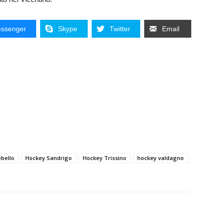
ssenger
Skype
Twitter
Email
bello
Hockey Sandrigo
Hockey Trissino
hockey valdagno