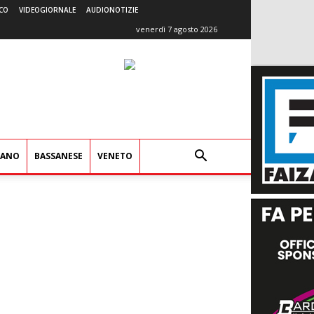
CO
VIDEOGIORNALE
AUDIONOTIZIE
venerdì 7 agosto 2026
IANO
BASSANESE
VENETO