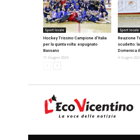
Sport locale
Sport locale
Hockey Trissino Campione d’Italia
Reazione Tr
per la quinta volta: espugnato
scudetto: la
Bassano
Domenica il 
11 Giugno 2026
4 Giugno 202