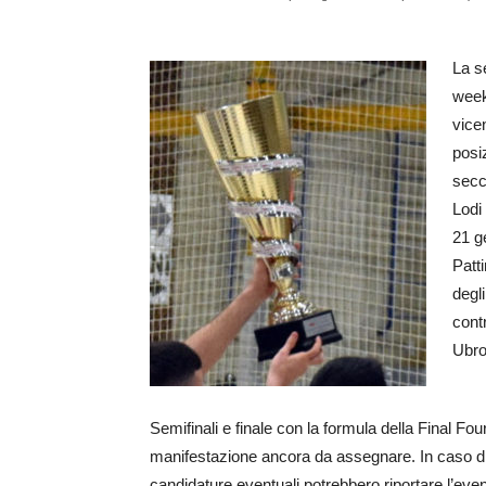
La se
week
vice
posiz
secch
Lodi
21 g
Patt
degl
cont
Ubro
Semifinali e finale con la formula della Final F
manifestazione ancora da assegnare. In caso di p
candidature eventuali potrebbero riportare l’even