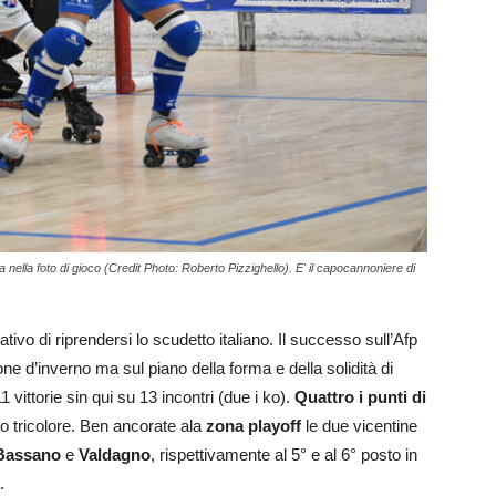
a nella foto di gioco (Credit Photo: Roberto Pizzighello). E' il capocannoniere di
ativo di riprendersi lo scudetto italiano. Il successo sull’Afp
one d’inverno ma sul piano della forma e della solidità di
 vittorie sin qui su 13 incontri (due i ko).
Quattro i punti di
lo tricolore. Ben ancorate ala
zona playoff
le due vicentine
Bassano
e
Valdagno
, rispettivamente al 5° e al 6° posto in
.