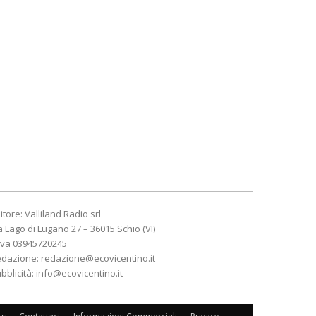
itore: Valliland Radio srl
a Lago di Lugano 27 – 36015 Schio (VI)
Iva 03945720245
edazione:
redazione@ecovicentino.it
bblicità:
info@ecovicentino.it