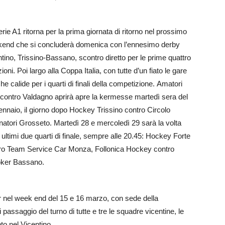
rie A1 ritorna per la prima giornata di ritorno nel prossimo
end che si concluderà domenica con l’ennesimo derby
ntino, Trissino-Bassano, scontro diretto per le prime quattro
ioni. Poi largo alla Coppa Italia, con tutte d’un fiato le gare
e calide per i quarti di finali della competizione. Amatori
 contro Valdagno aprirà apre la kermesse martedì sera del
ennaio, il giorno dopo Hockey Trissino contro Circolo
inatori Grosseto. Martedì 28 e mercoledì 29 sarà la volta
i ultimi due quarti di finale, sempre alle 20.45: Hockey Forte
ro Team Service Car Monza, Follonica Hockey contro
ker Bassano.
our nel week end del 15 e 16 marzo, con sede della
assaggio del turno di tutte e tre le squadre vicentine, le
to nel Vicentino.