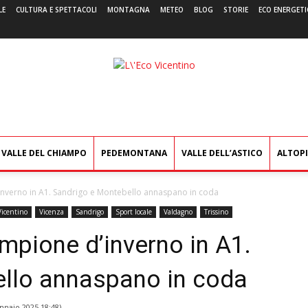
LE
CULTURA E SPETTACOLI
MONTAGNA
METEO
BLOG
STORIE
ECO ENERGETI
L'Eco
Vicentino
VALLE DEL CHIAMPO
PEDEMONTANA
VALLE DELL’ASTICO
ALTOP
inverno in A1. Sandrigo e Montebello annaspano in coda
Vicentino
Vicenza
Sandrigo
Sport locale
Valdagno
Trissino
mpione d’inverno in A1.
llo annaspano in coda
nnaio 2025 18:48
)