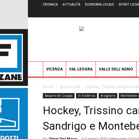
CRONACA
ATTUALITÀ
ECONOMIA LOCALE
SPORT LOCA
VICENZA
VAL LEOGRA
VALLE DELL’AGNO
Home
Sport locale
Hockey, Trissino campione d’
Bassano del Grappa
In Evidenza
Arzignano
Montebello 
Hockey, Trissino ca
Sandrigo e Montebe
Da
Omar Dal Maso
-
6 Gennaio 2025
(aggiornato il
6 Ge