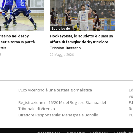
Sport locale
issino nel derby
Hockeypista, lo scudetto è quasi un
 serie torna in parità.
affare di famiglia: derby tricolore
tris
Trissino-Bassano
6
29 Maggio 2026
L’Eco Vicentino è una testata giornalistica
Ed
vi
Registrazione n. 16/2016 del Registro Stampa del
P.
Tribunale di Vicenza
R
Direttore Responsabile: Mariagrazia Bonollo
Pu