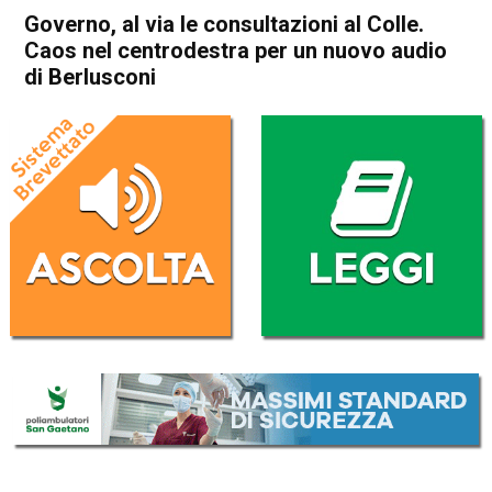
Governo, al via le consultazioni al Colle.
Caos nel centrodestra per un nuovo audio
di Berlusconi
Home
Politica Italia
Politica Italia
Governo, al via le
consultazioni al Colle. Caos
nel centrodestra per un
nuovo audio di Berlusconi
Da
Redazione Nazionale
20 Ottobre 2022
(aggiornato il
20 Ottobre 2022 12:26
)