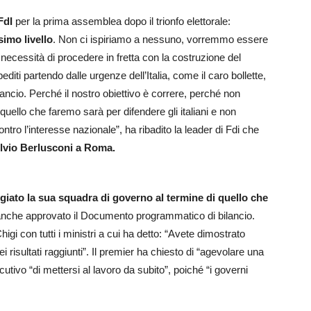
 FdI
per la prima assemblea dopo il trionfo elettorale:
simo livello
. Non ci ispiriamo a nessuno, vorremmo essere
a necessità di procedere in fretta con la costruzione del
ti partendo dalle urgenze dell’Italia, come il caro bollette,
ancio. Perché il nostro obiettivo è correre, perché non
ello che faremo sarà per difendere gli italiani e non
ro l’interesse nazionale”, ha ribadito la leader di Fdi che
ilvio Berlusconi a Roma.
giato la sua squadra di governo al termine di quello che
o anche approvato il Documento programmatico di bilancio.
igi con tutti i ministri a cui ha detto: “Avete dimostrato
 risultati raggiunti”. Il premier ha chiesto di “agevolare una
tivo “di mettersi al lavoro da subito”, poiché “i governi