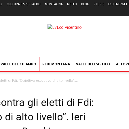
LE
CULTURA E SPETTACOLI
MONTAGNA
METEO
BLOG
STORIE
ECO ENERGETI
L'Eco
Vicentino
VALLE DEL CHIAMPO
PEDEMONTANA
VALLE DELL’ASTICO
ALTOP
tti di Fdi: “Obiettivo esecutivo di alto livello”....
ntra gli eletti di Fdi:
di alto livello”. Ieri