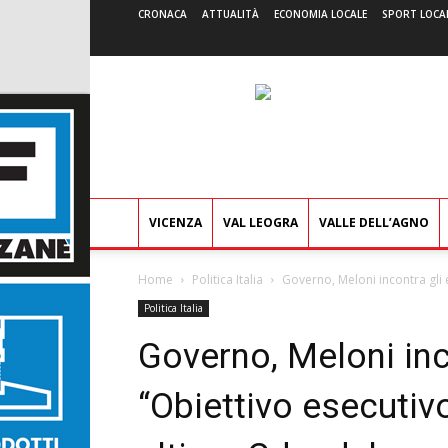
CRONACA
ATTUALITÀ
ECONOMIA LOCALE
SPORT LOCA
VICENZA
VAL LEOGRA
VALLE DELL’AGNO
Home
Politica Italia
Governo, Meloni incontra gli ele
Politica Italia
Governo, Meloni inco
“Obiettivo esecutivo 