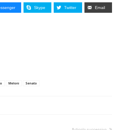
ssenger
Skype
Twitter
Email
no
Meloni
Senato
Articolo successivo