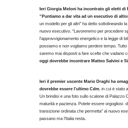
Ieri Giorgia Meloni ha incontrato gli eletti di
“Puntiamo a dar vita ad un esecutivo di altis
un modello per gli altri” ha detto sottolineando l
nuovo esecutivo. “Lavoreremo per procedere spedi
l’approvvigionamento energetico e la legge di bil
possiamo e non vogliamo perdere tempo. Tutto qu
saremo mai disposti a fare scelte che vadano cont
oggi dovrebbe incontrare Matteo Salvini e S
Ieri il premier uscente Mario Draghi ha omag
dovrebbe essere l’ultimo Cdm
, in cui è stat
Un brindisi e una foto sullo scalone di Palazzo Ch
maturità e pazienza. Potete essere orgogliosi dei
transizione ordinata che permetta” al nuovo esecu
passano ma l’Italia resta.