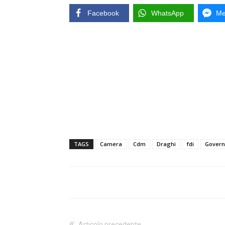
Facebook
WhatsApp
Me
TAGS
Camera
Cdm
Draghi
fdi
Gover
Articolo precedente