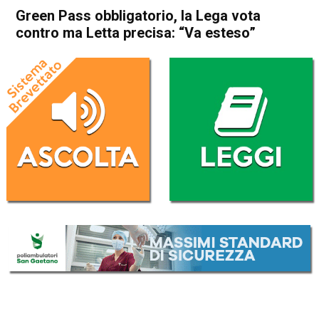
Green Pass obbligatorio, la Lega vota
contro ma Letta precisa: “Va esteso”
Home
Politica Italia
Politica Italia
Green Pass obbligatorio, la
Lega vota contro ma Letta
precisa: “Va esteso”
Da
Redazione Nazionale
2 Settembre 2021
(aggiornato il
2 Settembre 2021 9:36
)
ASCOLTA L'AUDIO