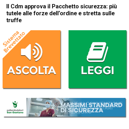
Il Cdm approva il Pacchetto sicurezza: più
tutele alle forze dell’ordine e stretta sulle
truffe
Home
Politica Italia
Politica Italia
Il Cdm approva il Pacchetto
sicurezza: più tutele alle forze
dell’ordine e stretta sulle
truffe
Da
Redazione Nazionale
17 Novembre 2023
(aggiornato il
17 Novembre 2023 12:30
)