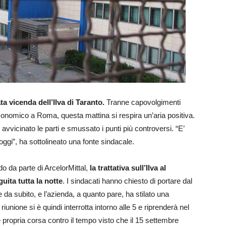
ta vicenda dell’Ilva di Taranto.
Tranne capovolgimenti
Economico a Roma, questa mattina si respira un’aria positiva.
vvicinato le parti e smussato i punti più controversi. “E’
 oggi”, ha sottolineato una fonte sindacale.
do da parte di ArcelorMittal,
la trattativa sull’Ilva al
ita tutta la notte
. I sindacati hanno chiesto di portare dal
da subito, e l’azienda, a quanto pare, ha stilato una
unione si è quindi interrotta intorno alle 5 e riprenderà nel
 propria corsa contro il tempo visto che il 15 settembre