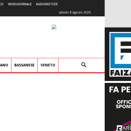
CO
VIDEOGIORNALE
AUDIONOTIZIE
sabato 8 agosto 2026
IANO
BASSANESE
VENETO