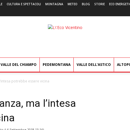
LE
CULTURA E SPETTACOLI
MONTAGNA
METEO
BLOG
STORIE
ECO ENERGETI
L'Eco
Vicentino
VALLE DEL CHIAMPO
PEDEMONTANA
VALLE DELL’ASTICO
ALTOP
 l’intesa potrebbe essere vicina
tranza, ma l’intesa
cina
to il
6 Settembre 2018 13:16
)