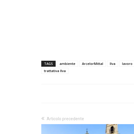
TAGS
ambiente
ArcelorMittal
Ilva
lavoro
trattativa Ilva
Articolo precedente