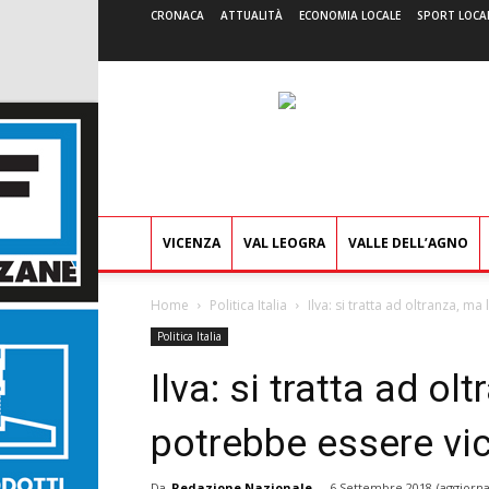
CRONACA
ATTUALITÀ
ECONOMIA LOCALE
SPORT LOCA
VICENZA
VAL LEOGRA
VALLE DELL’AGNO
Home
Politica Italia
Ilva: si tratta ad oltranza, ma
Politica Italia
Ilva: si tratta ad ol
potrebbe essere vi
Da
Redazione Nazionale
-
6 Settembre 2018
(aggiorna