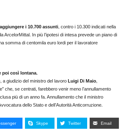
 raggiungere i 10.700 assunti
, contro i 10.300 indicati nella
 ArcelorMittal. In più l’ipotesi di intesa prevede un piano di
 una somma di centomila euro lordi per il lavoratore
 poi così lontana.
, a giudizio del ministro del lavoro
Luigi Di Maio
,
se” che, se centrati, farebbero venir meno l’annullamento
onclusa più di un anno fa. Annullamento che il ministro
Avvocatura dello Stato e dell’Autorità Anticorruzione.
ssenger
Skype
Twitter
Email