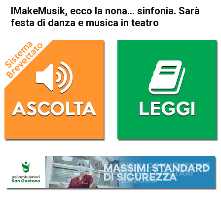
IMakeMusik, ecco la nona… sinfonia. Sarà
festa di danza e musica in teatro
Home
Thiene
Cultura e spettacoli
In Evidenza
Thiene
IMakeMusik, ecco la nona…
sinfonia. Sarà festa di danza
e musica in teatro
Da
Omar Dal Maso
6 Settembre 2018
(aggiornato il
6 Settembre 2018 14:12
)
ASCOLTA L'AUDIO