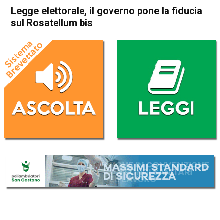
Legge elettorale, il governo pone la fiducia
sul Rosatellum bis
Home
Politica Italia
Politica Italia
Legge elettorale, il governo
pone la fiducia sul
Rosatellum bis
Da
Redazione Nazionale
10 Ottobre 2017
(aggiornato il
10 Ottobre 2017 19:23
)
ASCOLTA L'AUDIO