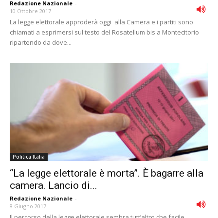
Redazione Nazionale
-
10 Ottobre 2017
La legge elettorale approderà oggi alla Camera e i partiti sono
chiamati a esprimersi sul testo del Rosatellum bis a Montecitorio
ripartendo da dove...
Politica Italia
“La legge elettorale è morta”. È bagarre alla
camera. Lancio di...
Redazione Nazionale
-
8 Giugno 2017
Il percorso della legge elettorale sembra tutt’altro che facile.