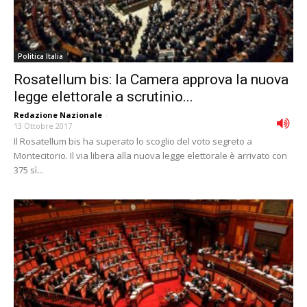
Politica Italia
Rosatellum bis: la Camera approva la nuova
legge elettorale a scrutinio...
Redazione Nazionale
-
13 Ottobre 2017
Il Rosatellum bis ha superato lo scoglio del voto segreto a
Montecitorio. Il via libera alla nuova legge elettorale è arrivato con
375 sì...