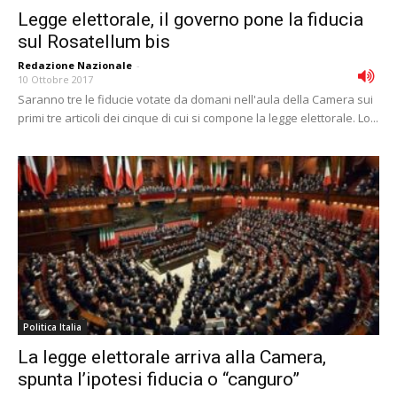
Legge elettorale, il governo pone la fiducia
sul Rosatellum bis
Redazione Nazionale
-
10 Ottobre 2017
Saranno tre le fiducie votate da domani nell'aula della Camera sui
primi tre articoli dei cinque di cui si compone la legge elettorale. Lo...
Politica Italia
La legge elettorale arriva alla Camera,
spunta lʼipotesi fiducia o “canguro”