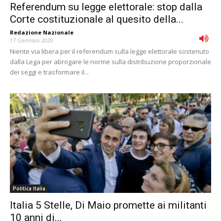
Referendum su legge elettorale: stop dalla
Corte costituzionale al quesito della...
Redazione Nazionale
-
17 Gennaio 2020
Niente via libera per il referendum sulla legge elettorale sostenuto
dalla Lega per abrogare le norme sulla distribuzione proporzionale
dei seggi e trasformare il...
Politica Italia
Italia 5 Stelle, Di Maio promette ai militanti
10 anni di...