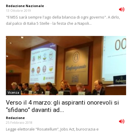
Redazione Nazionale
-
13 Ottobre 2019
"Il M5S sarà sempre l'ago della bilancia di ogni governo". A dirlo,
dal palco di Italia 5 Stelle - la festa che a Napoli...
Vicenza
Verso il 4 marzo: gli aspiranti onorevoli si
“sfidano” davanti ad...
Redazione
-
25 Febbraio 2018
Legge elettorale “Rosatellum”, Jobs Act, burocrazia e