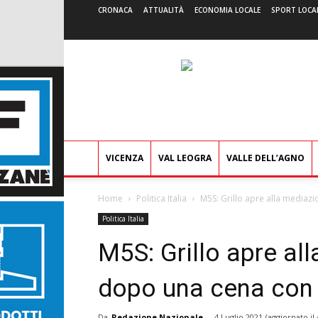
CRONACA
ATTUALITÀ
ECONOMIA LOCALE
SPORT LOCA
VICENZA
VAL LEOGRA
VALLE DELL’AGNO
Home
Politica Italia
M5S: Grillo apre alla mediaz
Politica Italia
M5S: Grillo apre al
dopo una cena con 
Da
Redazione Nazionale
-
4 Luglio 2021
(aggiornato il