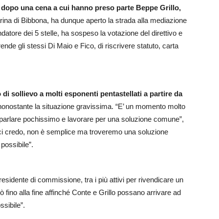
a dopo una cena a cui hanno preso parte Beppe Grillo,
rina di Bibbona, ha dunque aperto la strada alla mediazione
datore dei 5 stelle, ha sospeso la votazione del direttivo e
nde gli stessi Di Maio e Fico, di riscrivere statuto, carta
o di sollievo a molti esponenti pentastellati a partire da
 nonostante la situazione gravissima. “E’ un momento molto
a parlare pochissimo e lavorare per una soluzione comune”,
o ci credo, non è semplice ma troveremo una soluzione
possibile”.
presidente di commissione, tra i più attivi per rivendicare un
ò fino alla fine affinché Conte e Grillo possano arrivare ad
sibile”.