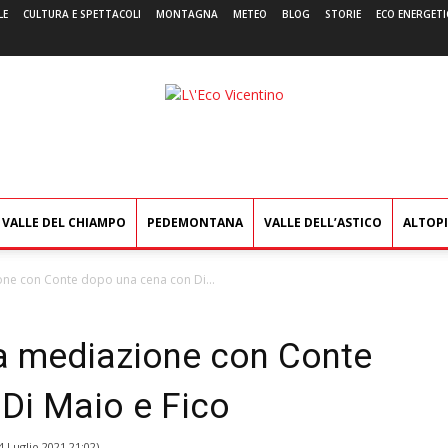
LE
CULTURA E SPETTACOLI
MONTAGNA
METEO
BLOG
STORIE
ECO ENERGETI
L'Eco
Vicentino
VALLE DEL CHIAMPO
PEDEMONTANA
VALLE DELL’ASTICO
ALTOP
ione con Conte dopo una cena con Di...
la mediazione con Conte
Di Maio e Fico
4 Luglio 2021 21:02
)