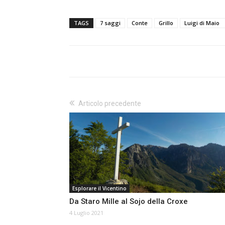
TAGS
7 saggi
Conte
Grillo
Luigi di Maio
Articolo precedente
Esplorare il Vicentino
Da Staro Mille al Sojo della Croxe
4 Luglio 2021