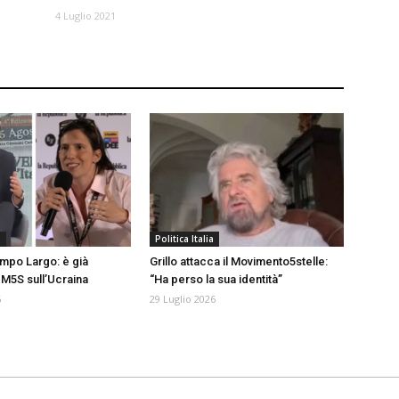
4 Luglio 2021
a
Politica Italia
mpo Largo: è già
Grillo attacca il Movimento5stelle:
M5S sull’Ucraina
“Ha perso la sua identità”
6
29 Luglio 2026