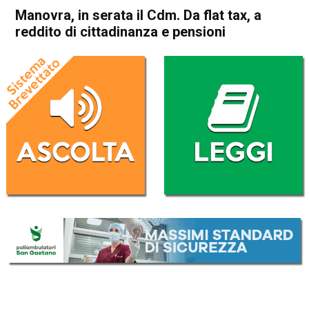
Manovra, in serata il Cdm. Da flat tax, a
reddito di cittadinanza e pensioni
Home
Politica Italia
Politica Italia
Manovra, in serata il Cdm. Da
flat tax, a reddito di
cittadinanza e pensioni
Da
Redazione Nazionale
21 Novembre 2022
(aggiornato il
21 Novembre 2022 13:04
)
ASCOLTA L'AUDIO