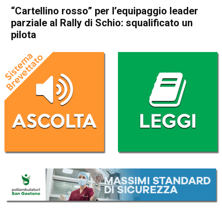
“Cartellino rosso” per l’equipaggio leader
parziale al Rally di Schio: squalificato un
pilota
Home
Schio
Cronaca
In Evidenza
Schio
Sport locale
“Cartellino rosso” per
l’equipaggio leader parziale al
Rally di Schio: squalificato un
pilota
Da
Omar Dal Maso
21 Novembre 2022
(aggiornato il
21 Novembre 2022 17:42
)