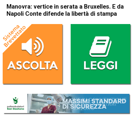
Manovra: vertice in serata a Bruxelles. E da
Napoli Conte difende la libertà di stampa
Home
Politica Italia
Politica Italia
Manovra: vertice in serata a
Bruxelles. E da Napoli Conte
difende la libertà di stampa
Da
Redazione Nazionale
24 Novembre 2018
(aggiornato il
24 Novembre 2018 13:07
)
ASCOLTA L'AUDIO