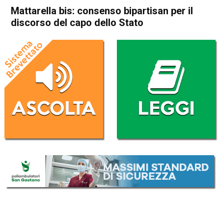
Mattarella bis: consenso bipartisan per il
discorso del capo dello Stato
Home
Politica Italia
Politica Italia
Mattarella bis: consenso
bipartisan per il discorso del
capo dello Stato
Da
Redazione Nazionale
4 Febbraio 2022
(aggiornato il
4 Febbraio 2022 12:47
)
ASCOLTA L'AUDIO