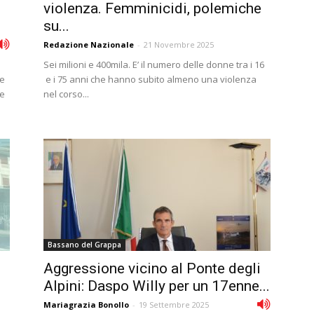
violenza. Femminicidi, polemiche
su...
Redazione Nazionale
-
21 Novembre 2025
Sei milioni e 400mila. E’ il numero delle donne tra i 16
be
e i 75 anni che hanno subito almeno una violenza
re
nel corso...
Bassano del Grappa
Aggressione vicino al Ponte degli
Alpini: Daspo Willy per un 17enne...
Mariagrazia Bonollo
-
19 Settembre 2025