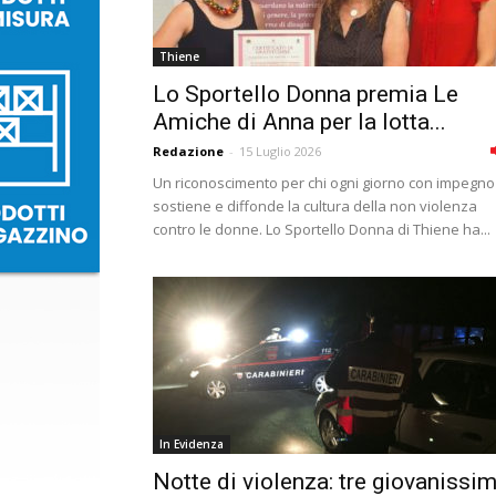
Thiene
Lo Sportello Donna premia Le
Amiche di Anna per la lotta...
Redazione
-
15 Luglio 2026
Un riconoscimento per chi ogni giorno con impegno
sostiene e diffonde la cultura della non violenza
contro le donne. Lo Sportello Donna di Thiene ha...
In Evidenza
Notte di violenza: tre giovanissim