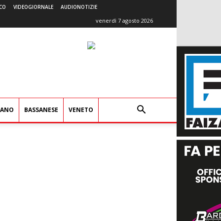
CO
VIDEOGIORNALE
AUDIONOTIZIE
venerdì 7 agosto 2026
IANO
BASSANESE
VENETO