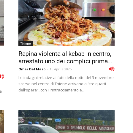
Thiene
Rapina violenta al kebab in centro,
arrestato uno dei complici prima...
Omar Dal Maso
-
16 Aprile 2025
Le indagini relative ai fatti della notte del 3 novembre
scorso nel centro di Thiene arrivano a "tre quarti
n
dell'opera", con il rintracciamento e...
a