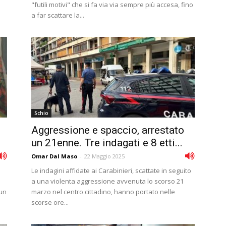
l
"futili motivi" che si fa via via sempre più accesa, fino
a far scattare la...
Schio
Aggressione e spaccio, arrestato
.
un 21enne. Tre indagati e 8 etti...
Omar Dal Maso
-
22 Maggio 2025
Le indagini affidate ai Carabinieri, scattate in seguito
a una violenta aggressione avvenuta lo scorso 21
 un
marzo nel centro cittadino, hanno portato nelle
scorse ore...