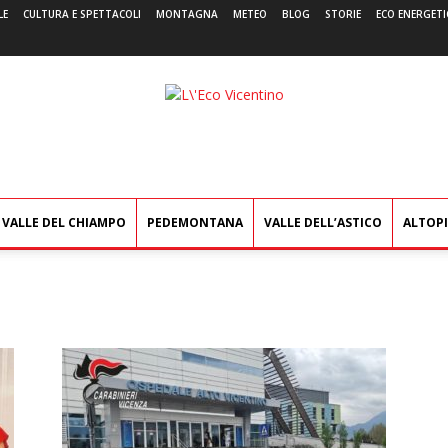
LE
CULTURA E SPETTACOLI
MONTAGNA
METEO
BLOG
STORIE
ECO ENERGETI
L'Eco
Vicentino
VALLE DEL CHIAMPO
PEDEMONTANA
VALLE DELL’ASTICO
ALTOP