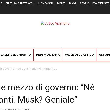
LE
CULTURA E SPETTACOLI
MONTAGNA
METEO
BLOG
STORIE
ECO ENERGETI
L'Eco
Vicentino
VALLE DEL CHIAMPO
PEDEMONTANA
VALLE DELL’ASTICO
ALTOP
i governo: “Nè pentimenti né rimpianti....
 e mezzo di governo: “Nè
anti. Musk? Geniale”
 il
3 Gennaio 2025 19:23
)