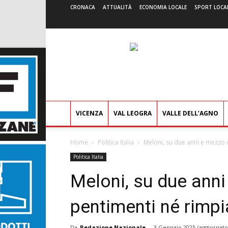
CRONACA
ATTUALITÀ
ECONOMIA LOCALE
SPORT LOCA
VICENZA
VAL LEOGRA
VALLE DELL’AGNO
Home
Politica Italia
Meloni, su due anni e mezzo d
Politica Italia
Meloni, su due anni
pentimenti né rimpi
Da
Redazione Nazionale
-
3 Gennaio 2025
(aggiornato