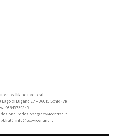
itore: Valliland Radio srl
a Lago di Lugano 27 – 36015 Schio (VI)
Iva 03945720245
edazione:
redazione@ecovicentino.it
bblicità:
info@ecovicentino.it