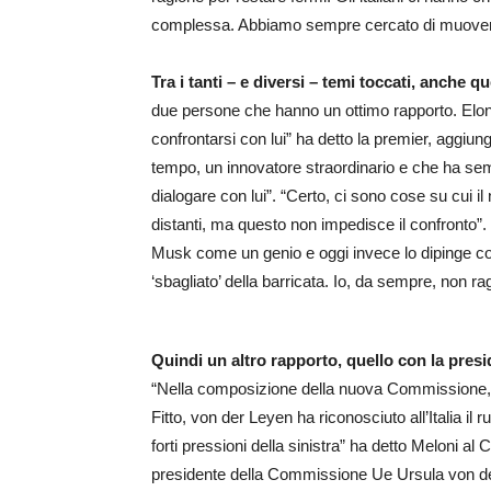
complessa. Abbiamo sempre cercato di muoverci 
Tra i tanti – e diversi – temi toccati, anche 
due persone che hanno un ottimo rapporto. Elo
confrontarsi con lui” ha detto la premier, aggi
tempo, un innovatore straordinario e che ha semp
dialogare con lui”. “Certo, ci sono cose su cui il
distanti, ma questo non impedisce il confronto”. 
Musk come un genio e oggi invece lo dipinge co
‘sbagliato’ della barricata. Io, da sempre, non ra
Quindi un altro rapporto, quello con la pre
“Nella composizione della nuova Commissione, 
Fitto, von der Leyen ha riconosciuto all’Italia il
forti pressioni della sinistra” ha detto Meloni al
presidente della Commissione Ue Ursula von der