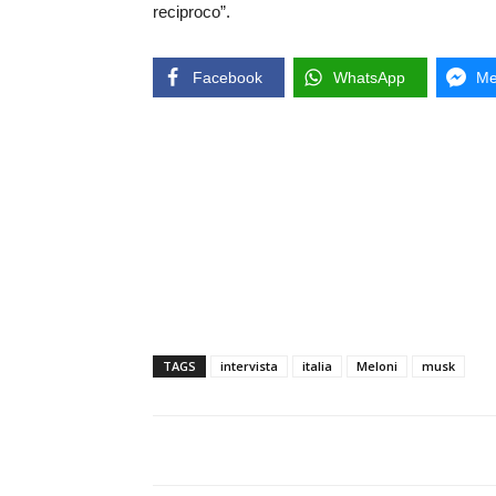
reciproco”.
Facebook
WhatsApp
Me
TAGS
intervista
italia
Meloni
musk