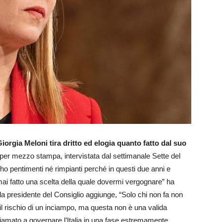
orgia Meloni tira dritto ed elogia quanto fatto dal suo
per mezzo stampa, intervistata dal settimanale Sette del
n ho pentimenti né rimpianti perché in questi due anni e
ai fatto una scelta della quale dovermi vergognare” ha
e la presidente del Consiglio aggiunge, “Solo chi non fa non
l rischio di un inciampo, ma questa non è una valida
chiamato a governare l’Italia in una fase estremamente