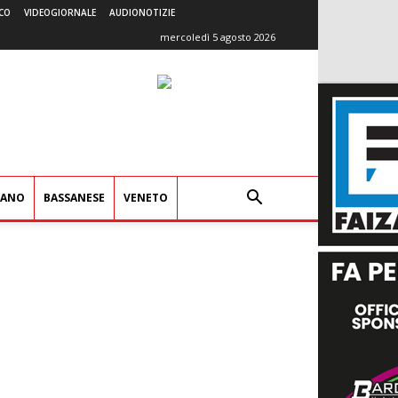
CO
VIDEOGIORNALE
AUDIONOTIZIE
mercoledì 5 agosto 2026
IANO
BASSANESE
VENETO