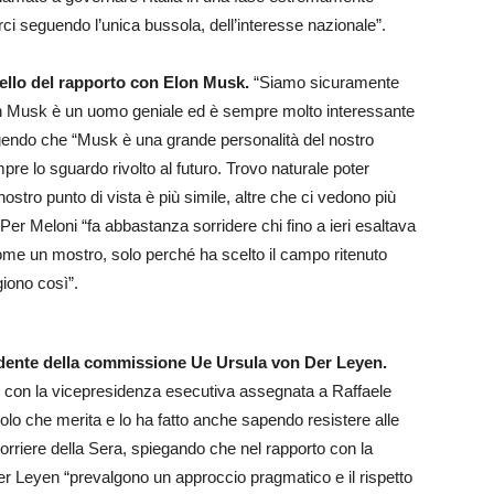
seguendo l’unica bussola, dell’interesse nazionale”.
quello del rapporto con Elon Musk.
“Siamo sicuramente
n Musk è un uomo geniale ed è sempre molto interessante
ungendo che “Musk è una grande personalità del nostro
re lo sguardo rivolto al futuro. Trovo naturale poter
 nostro punto di vista è più simile, altre che ci vedono più
Per Meloni “fa abbastanza sorridere chi fino a ieri esaltava
me un mostro, solo perché ha scelto il campo ritenuto
giono così”.
sidente della commissione Ue Ursula von Der Leyen.
con la vicepresidenza esecutiva assegnata a Raffaele
 ruolo che merita e lo ha fatto anche sapendo resistere alle
 Corriere della Sera, spiegando che nel rapporto con la
 Leyen “prevalgono un approccio pragmatico e il rispetto