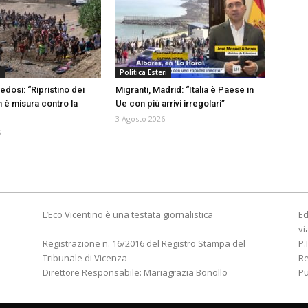
a
Politica Esteri
edosi: “Ripristino dei
Migranti, Madrid: “Italia è Paese in
n è misura contro la
Ue con più arrivi irregolari”
3 Agosto 2026
6
L’Eco Vicentino è una testata giornalistica
Ed
vi
Registrazione n. 16/2016 del Registro Stampa del
P.
Tribunale di Vicenza
R
Direttore Responsabile: Mariagrazia Bonollo
Pu