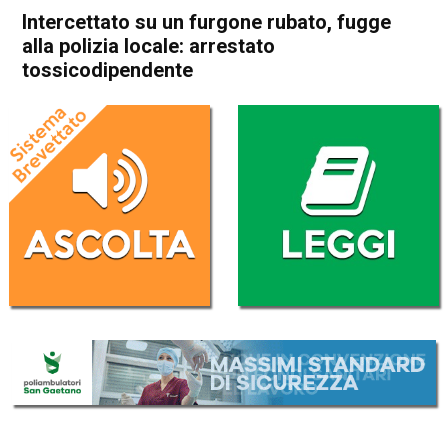
Intercettato su un furgone rubato, fugge
alla polizia locale: arrestato
tossicodipendente
Home
Arzignano
Montecchio Maggiore
Cronaca
In Evidenza
Arzignano
Montecchio Maggiore
Intercettato su un furgone
rubato, fugge alla polizia
locale: arrestato
tossicodipendente
Da
Redazione
3 Gennaio 2025
(aggiornato il
3 Gennaio 2025 11:34
)