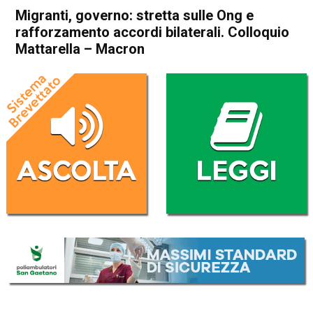
Migranti, governo: stretta sulle Ong e
rafforzamento accordi bilaterali. Colloquio
Mattarella – Macron
Home
Politica Italia
Politica Italia
Migranti, governo: stretta
sulle Ong e rafforzamento
accordi bilaterali. Colloquio
Mattarella – Macron
Da
Redazione Nazionale
14 Novembre 2022
(aggiornato il
16 Novembre 2022 18:02
)