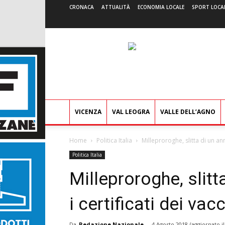
CRONACA
ATTUALITÀ
ECONOMIA LOCALE
SPORT LOCA
VICENZA
VAL LEOGRA
VALLE DELL’AGNO
Home
Politica Italia
Milleproroghe, slitta di un ann
Politica Italia
Milleproroghe, slitt
i certificati dei vac
Da
Redazione Nazionale
-
4 Agosto 2018
(aggiornato i