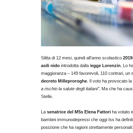
Slitta di 12 mesi, quindi all’anno scolastico
2019
asili nido
introdotta dalla l
egge Lorenzin
. Lo h
maggioranza – 149 favorevoli, 110 contrari, un
decreto Milleproroghe
. Il voto ha provocato l
a rischio la salute degli italiani”
. Ma che ha causa
Stelle.
La
senatrice del M5s Elena Fattori
ha votato in
bambini immunodepressi che oggi Iss ha defini
posizione che ha ragioni strettamente personali: