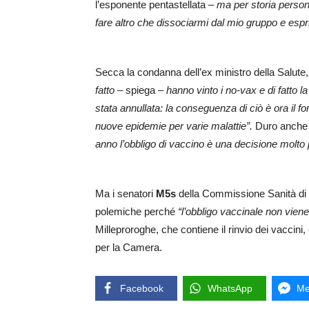
l’esponente pentastellata –
ma per storia person
fare altro che dissociarmi dal mio gruppo e espr
Secca la condanna dell’ex ministro della Salute
fatto
– spiega –
hanno vinto i no-vax e di fatto l
stata annullata: la conseguenza di ciò è ora il fo
nuove epidemie per varie malattie”.
Duro anch
anno l’obbligo di vaccino è una decisione molto
Ma i senatori
M5s
della Commissione Sanità di P
polemiche perché
“l’obbligo vaccinale non vien
Milleproroghe, che contiene il rinvio dei vaccini,
per la Camera.
Facebook
WhatsApp
Me