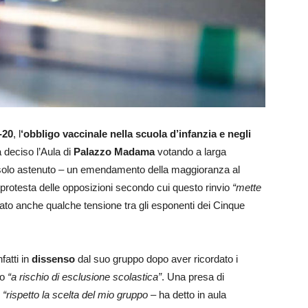
-20
, l
‘obbligo vaccinale nella scuola d’infanzia e negli
a deciso l’Aula di
Palazzo Madama
votando a larga
 solo astenuto – un emendamento della maggioranza al
a protesta delle opposizioni secondo cui questo rinvio
“mette
to anche qualche tensione tra gli esponenti dei Cinque
fatti in
dissenso
dal suo gruppo dopo aver ricordato i
to
“a rischio di esclusione scolastica”
. Una presa di
“rispetto la scelta del mio gruppo
– ha detto in aula