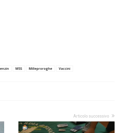
enzin
M5S
Milleproroghe
Vaccini
Articolo successivo