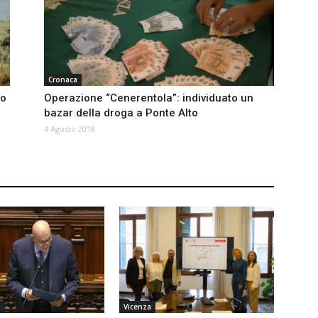
Cronaca
no
Operazione “Cenerentola”: individuato un
bazar della droga a Ponte Alto
4 Agosto 2018
a
Vicenza