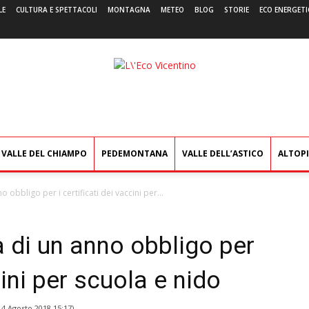
LE
CULTURA E SPETTACOLI
MONTAGNA
METEO
BLOG
STORIE
ECO ENERGETI
L'Eco
Vicentino
VALLE DEL CHIAMPO
PEDEMONTANA
VALLE DELL’ASTICO
ALTOP
o obbligo per i certificati dei vaccini per...
a di un anno obbligo per
cini per scuola e nido
l
4 Agosto 2018 15:17
)