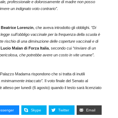
ale, professionale e dolorosamente di madre non posso
imere un indignato voto contrario”.
,
Beatrice Lorenzin
, che aveva introdotto gli obblighi.
“Di
a legge sull’obbligo vaccinale per la frequenza della scuola è
rte rischio di una diminuzione delle coperture vaccinali e di
e
Lucio Malan di Forza Italia
, secondo cui
“rinviare di un
 pericolosa, che potrebbe avere un costo in vite umane”.
alazzo Madama rispondono che si tratta di inutili
e minimamente intaccato”.
Il voto finale del Senato al
 è atteso per lunedì (6 agosto) quando il testo sarà licenziato
ssenger
Skype
Twitter
Email