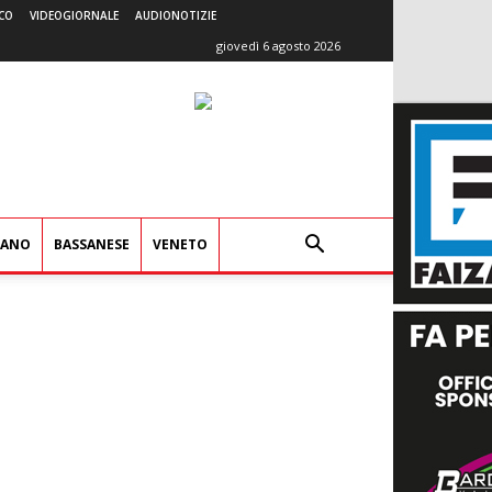
CO
VIDEOGIORNALE
AUDIONOTIZIE
giovedì 6 agosto 2026
IANO
BASSANESE
VENETO