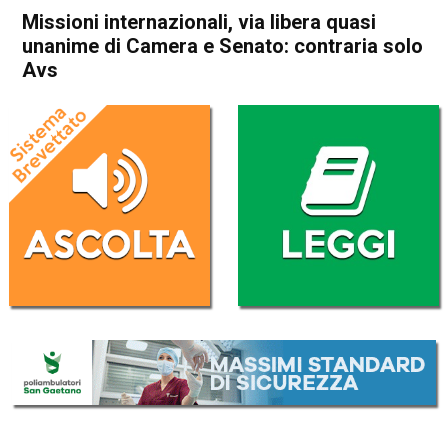
Missioni internazionali, via libera quasi
unanime di Camera e Senato: contraria solo
Avs
Home
Politica Italia
Politica Italia
Missioni internazionali, via
libera quasi unanime di
Camera e Senato: contraria
solo Avs
Da
Redazione Nazionale
5 Marzo 2024
(aggiornato il
5 Marzo 2024 17:50
)