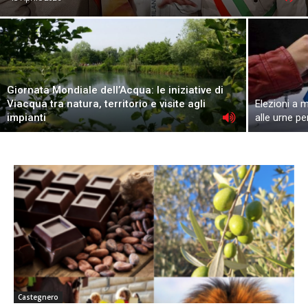
Giornata Mondiale dell’Acqua: le iniziative di
Viacqua tra natura, territorio e visite agli
Elezioni a 
impianti
alle urne pe
Castegnero