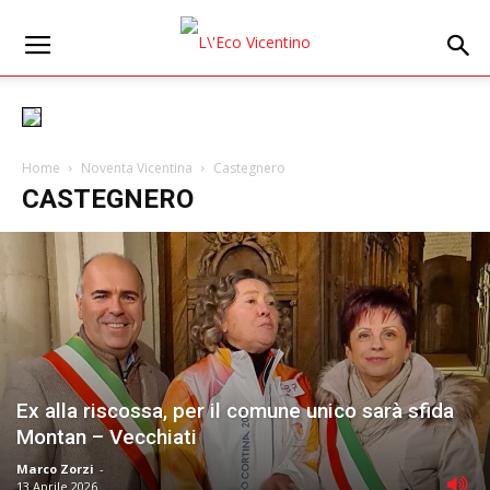
Home
Noventa Vicentina
Castegnero
CASTEGNERO
Ex alla riscossa, per il comune unico sarà sfida
Montan – Vecchiati
Marco Zorzi
-
13 Aprile 2026