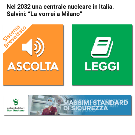
Nel 2032 una centrale nucleare in Italia.
Salvini: “La vorrei a Milano”
Home
Politica Italia
Politica Italia
Nel 2032 una centrale
nucleare in Italia. Salvini: “La
vorrei a Milano”
Da
Redazione Nazionale
11 Ottobre 2023
(aggiornato il
12 Ottobre 2023 14:24
)
ASCOLTA L'AUDIO