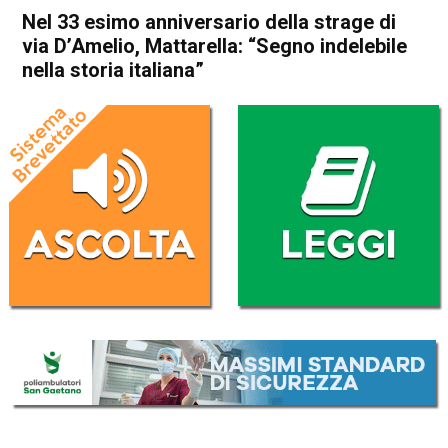
Nel 33 esimo anniversario della strage di
via D’Amelio, Mattarella: “Segno indelebile
nella storia italiana”
Home
Politica Italia
Politica Italia
Nel 33 esimo anniversario
della strage di via D’Amelio,
Mattarella: “Segno indelebile
nella storia italiana”
Da
Redazione Nazionale
19 Luglio 2025
(aggiornato il
19 Luglio 2025 22:07
)