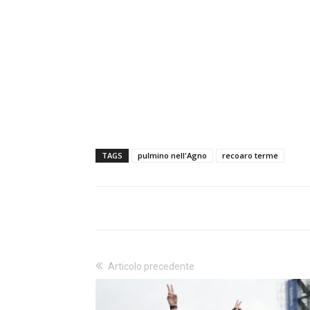
TAGS
pulmino nell'Agno
recoaro terme
Articolo precedente