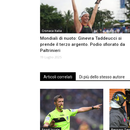
Cronaca Italia
Mondiali di nuoto: Ginevra Taddeucci si
prende il terzo argento. Podio sfiorato da
Paltrinieri
19 Luglio 2025
Articoli correlati
Di più dello stesso autore
Sport locale
Recoaro Te