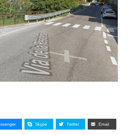
ssenger
Skype
Twitter
Email