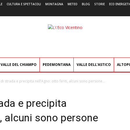
LE
CULTURA E SPETTACOLI
MONTAGNA
METEO
BLOG
STORIE
ECO ENERGETI
L'Eco
Vicentino
VALLE DEL CHIAMPO
PEDEMONTANA
VALLE DELL’ASTICO
ALTOP
i strada e precipita nell’Agno: otto feriti, alcuni sono persone...
ada e precipita
ti, alcuni sono persone