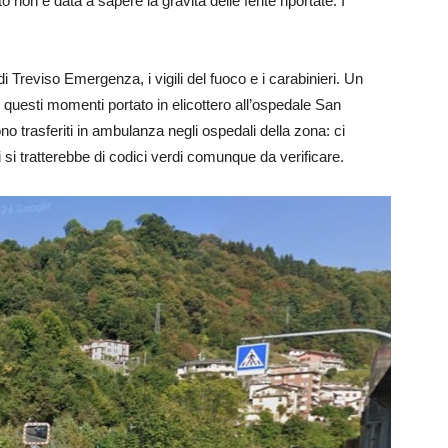
non è data a sapere la gravità delle ferite riportate. I
 Treviso Emergenza, i vigili del fuoco e i carabinieri. Un
n questi momenti portato in elicottero all’ospedale San
no trasferiti in ambulanza negli ospedali della zona: ci
si tratterebbe di codici verdi comunque da verificare.