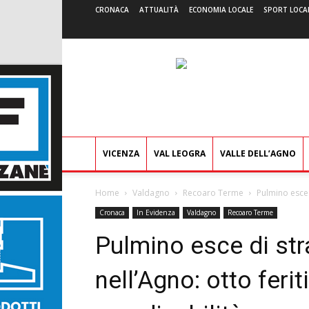
CRONACA
ATTUALITÀ
ECONOMIA LOCALE
SPORT LOCA
VICENZA
VAL LEOGRA
VALLE DELL’AGNO
Home
Valdagno
Recoaro Terme
Pulmino esce d
Cronaca
In Evidenza
Valdagno
Recoaro Terme
Pulmino esce di str
nell’Agno: otto feri