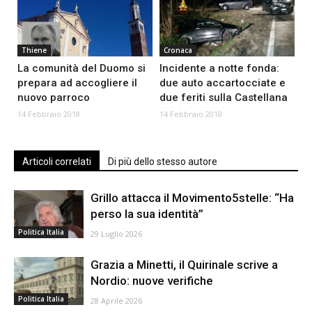
Thiene
Cronaca
La comunità del Duomo si
Incidente a notte fonda:
prepara ad accogliere il
due auto accartocciate e
nuovo parroco
due feriti sulla Castellana
14 Febbraio 2018
14 Febbraio 2018
Articoli correlati
Di più dello stesso autore
Grillo attacca il Movimento5stelle: “Ha
perso la sua identità”
Politica Italia
29 Luglio 2026
Grazia a Minetti, il Quirinale scrive a
Nordio: nuove verifiche
Politica Italia
28 Aprile 2026