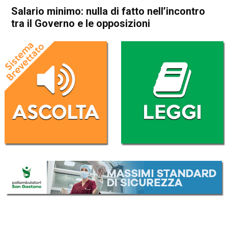
Salario minimo: nulla di fatto nell’incontro
tra il Governo e le opposizioni
Home
Politica Italia
Politica Italia
Salario minimo: nulla di fatto
nell’incontro tra il Governo e
le opposizioni
Da
Redazione Nazionale
12 Agosto 2023
(aggiornato il
12 Agosto 2023 22:38
)
ASCOLTA L'AUDIO