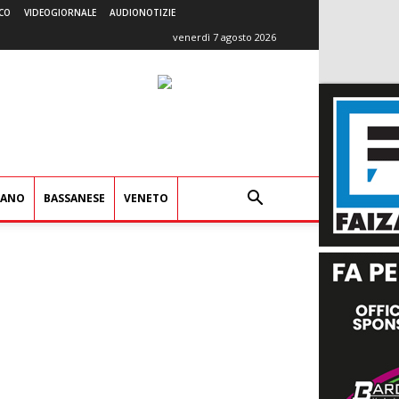
CO
VIDEOGIORNALE
AUDIONOTIZIE
venerdì 7 agosto 2026
IANO
BASSANESE
VENETO