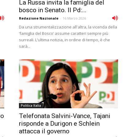
La Russa invita la famiglia del
.
bosco in Senato. Il Pd:...
Redazione Nazionale
-
16 Marzo 2026
Da una strumentalizzazione all'altra, la vicenda della
‘famiglia del Bosco’ assume caratteri sempre più
surreali. L'ultima notizia, in ordine di tempo, è che
sarà...
Politica Italia
ro
Telefonata Salvini-Vance, Tajani
risponde a Durigon e Schlein
attacca il governo