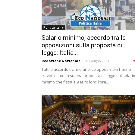
Politica Italia
Salario minimo, accordo tra le
opposizioni sulla proposta di
legge: Italia...
Redazione Nazionale
-
30 Giugno 2023
Tutti d'accordo tranne uno. Le opposizioni hanno
trovato l'intesa su una proposta di legge sul salari
minimo che fissa a 9 euro lordi l’ora...