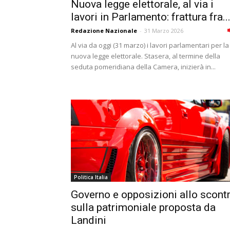
Nuova legge elettorale, al via i
lavori in Parlamento: frattura fra..
Redazione Nazionale
-
31 Marzo 2026
Al via da oggi (31 marzo) i lavori parlamentari per la
nuova legge elettorale. Stasera, al termine della
seduta pomeridiana della Camera, inizierà in...
Politica Italia
Governo e opposizioni allo scont
sulla patrimoniale proposta da
Landini