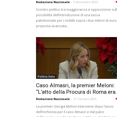
Redazione Nazionale
-
9 Novembre 2025
Scontro politico tra maggioranza e opposizione sul
possibilità dell’introduzione di una tassa
patrimoniale per i redditi sopra i due milioni di euro
proposta avanzata...
Politica Italia
Caso Almasri, la premier Meloni:
“L’atto della Procura di Roma era.
Redazione Nazionale
-
31 Gennaio 2025
La premier Giorgia Meloni interviene dopo l’avvio
dell’inchiesta per il caso Almasri e dal palco