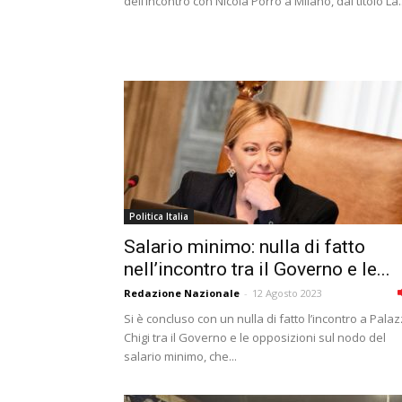
dell’incontro con Nicola Porro a Milano, dal titolo La..
Politica Italia
Salario minimo: nulla di fatto
nell’incontro tra il Governo e le...
Redazione Nazionale
-
12 Agosto 2023
Si è concluso con un nulla di fatto l’incontro a Pala
Chigi tra il Governo e le opposizioni sul nodo del
salario minimo, che...