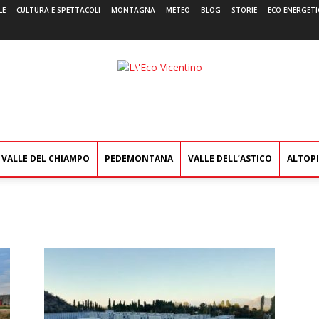
LE
CULTURA E SPETTACOLI
MONTAGNA
METEO
BLOG
STORIE
ECO ENERGETI
L'Eco
Vicentino
VALLE DEL CHIAMPO
PEDEMONTANA
VALLE DELL’ASTICO
ALTOP