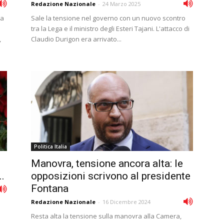
Redazione Nazionale
-
24 Marzo 2025
la
Sale la tensione nel governo con un nuovo scontro
tra la Lega e il ministro degli Esteri Tajani. L'attacco di
,
Claudio Durigon era arrivato...
Politica Italia
Manovra, tensione ancora alta: le
..
opposizioni scrivono al presidente
Fontana
Redazione Nazionale
-
16 Dicembre 2024
Resta alta la tensione sulla manovra alla Camera,