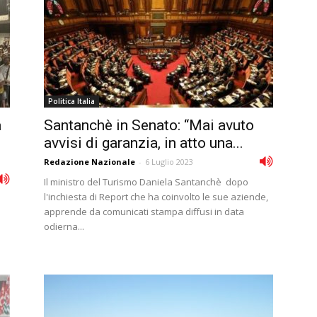
Politica Italia
a
Santanchè in Senato: “Mai avuto
avvisi di garanzia, in atto una...
Redazione Nazionale
-
6 Luglio 2023
Il ministro del Turismo Daniela Santanchè dopo
l'inchiesta di Report che ha coinvolto le sue aziende,
apprende da comunicati stampa diffusi in data
odierna...