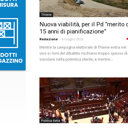
Thiene
Nuova viabilità, per il Pd “merito 
15 anni di pianificazione”
Redazione
-
6 Giugno 2026
Mentre la campagna elettorale di Thiene entra nel
vivo e i toni del dibattito rischiano troppo spesso di
scivolare nella polemica sterile, e mentre...
Politica Italia