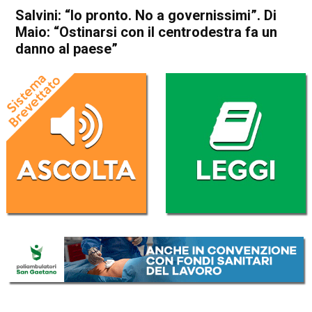
Salvini: “Io pronto. No a governissimi”. Di
Maio: “Ostinarsi con il centrodestra fa un
danno al paese”
Home
Politica Italia
Politica Italia
Salvini: “Io pronto. No a
governissimi”. Di Maio:
“Ostinarsi con il centrodestra
fa un danno al paese”
Da
Redazione Nazionale
15 Aprile 2018
(aggiornato il
16 Aprile 2018 11:22
)