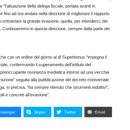
 “l’attuazione della delega fiscale, portata avanti in
 fino ad ora andata nella direzione di migliorare il rapporto
 e contrastare la grande evasione, quella, per intenderci, dei
ar. Continueremo in questa direzione, sempre dalla parte dei
he con un ordine del giorno al dl Superbonus “impegna il
riale, confermando il superamento dell’istituto del
 “preoccupante risonanza mediatica intorno ad una vecchia
razione” seguita alla pubblicazione del decreto ministeriale
a, si precisa, “ha sempre ritenuto che strumenti induttivi”,
ili e concreti all’evasione”.
ssenger
Skype
Twitter
Email