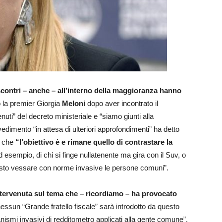
contri – anche – all’interno della maggioranza hanno
o la premier Giorgia
Meloni
dopo aver incontrato il
uti” del decreto ministeriale e “siamo giunti alla
dimento “in attesa di ulteriori approfondimenti” ha detto
o che
“l’obiettivo è e rimane quello di contrastare la
 esempio, di chi si finge nullatenente ma gira con il Suv, o
esto vessare con norme invasive le persone comuni”.
intervenuta sul tema che – ricordiamo – ha provocato
essun “Grande fratello fiscale” sarà introdotto da questo
smi invasivi di redditometro applicati alla gente comune”,