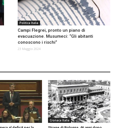
Politica Italia
l
Campi Flegrei, pronto un piano di
evacuazione. Musumeci: “Gli abitanti
conoscono i rischi”
23 Maggio 2024
a
Cronaca Italia
era al deficit per la
Strage di Bologna, 46 anni dopo.