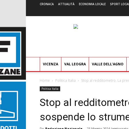
CRONACA
ATTUALITÀ
ECONOMIA LOCALE
SPORT LOCA
VICENZA
VAL LEOGRA
VALLE DELL’AGNO
Home
Politica Italia
Stop al redditometro. La pre
Politica Italia
Stop al redditometr
sospende lo strume
Da
Redazione Nazionale
-
23 Maggio 2024
(aggiornato 