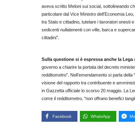
aveva scritto Meloni sui social, sottolineando che
particolare dal Vice Ministro dell’Economia Leo, è
tra Stato e cittadino, tutelare i lavoratori onesti
sedicenti nullatenenti con ville, barca e superc
cittadini”.
Sulla questione si è espressa anche la Lega
c
governo a chiarire la portata del decreto ministe
redditometro”. Nell’emendamento si parla della
visione del rapporto tra contribuente e amminist
in Gazzetta ufficiale lo scorso 20 maggio. La Leg
come il redditometro, “non offrano benefici tangib
Facebook
WhatsApp
Me