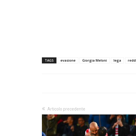
TAGS
evasione
Giorgia Meloni
lega
redd
Articolo precedente