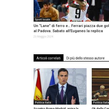
Sport locale
Un “Lane” di ferro e… Ferrari piazza due go
al Padova. Sabato all’Euganeo la replica
23 Maggio 2024
Articoli correlati
Di più dello stesso autore
Politica Italia
Politica Itali
Scontro Roma-Madrid, arriva la
Ok della Cam