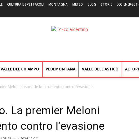
LE
CULTURA E SPETTACOLI
MONTAGNA
METEO
BLOG
STORIE
ECO ENERGETI
L'Eco
Vicentino
VALLE DEL CHIAMPO
PEDEMONTANA
VALLE DELL’ASTICO
ALTOP
mier Meloni sospende lo strumento contro l’evasione
o. La premier Meloni
nto contro l’evasione
il
23 Maggio 2024 12:04
)