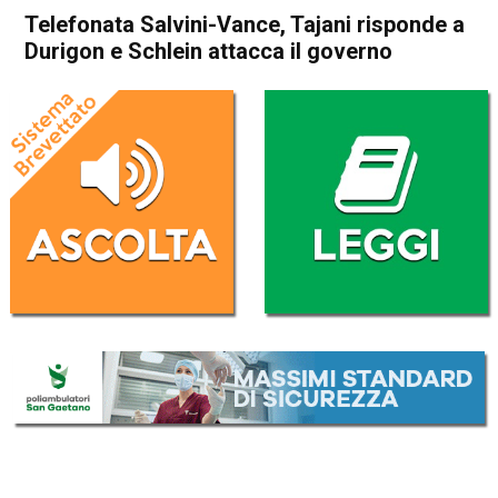
Telefonata Salvini-Vance, Tajani risponde a
Durigon e Schlein attacca il governo
Home
Politica Italia
Politica Italia
Telefonata Salvini-Vance,
Tajani risponde a Durigon e
Schlein attacca il governo
Da
Redazione Nazionale
24 Marzo 2025
(aggiornato il
24 Marzo 2025 12:40
)
ASCOLTA L'AUDIO