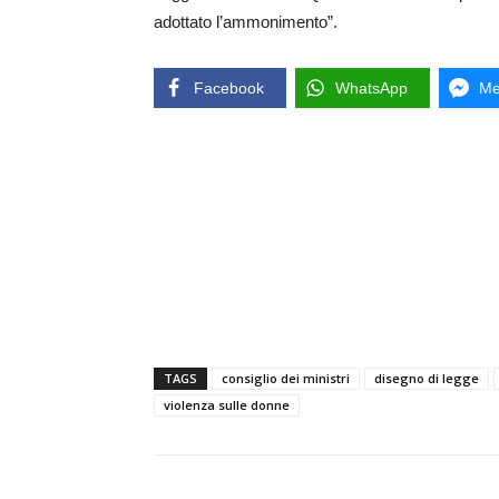
adottato l’ammonimento”.
Facebook
WhatsApp
Me
TAGS
consiglio dei ministri
disegno di legge
violenza sulle donne