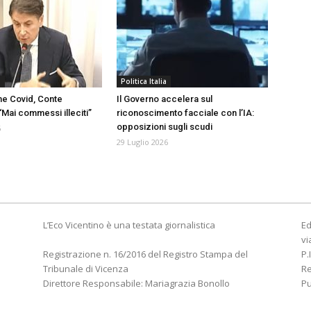
a
Politica Italia
e Covid, Conte
Il Governo accelera sul
 “Mai commessi illeciti”
riconoscimento facciale con l’IA:
opposizioni sugli scudi
6
29 Luglio 2026
L’Eco Vicentino è una testata giornalistica
Ed
vi
Registrazione n. 16/2016 del Registro Stampa del
P.
Tribunale di Vicenza
R
Direttore Responsabile: Mariagrazia Bonollo
Pu