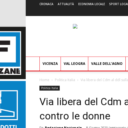
CRONACA
ATTUALITÀ
ECONOMIA LOCALE
SPORT LOCA
VICENZA
VAL LEOGRA
VALLE DELL’AGNO
Home
Politica Italia
Via libera del Cdm al ddl sul
Politica Italia
Via libera del Cdm a
contro le donne
Da
Redazione Nazionale
-
8 Giugno 2023
(aggiornato i