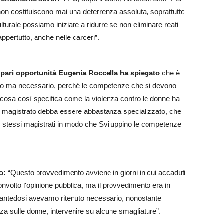
non costituiscono mai una deterrenza assoluta, soprattutto
ulturale possiamo iniziare a ridurre se non eliminare reati
appertutto, anche nelle carceri”.
le pari opportunità Eugenia Roccella ha spiegato
che è
ngo ma necessario, perché le competenze che si devono
 cosa così specifica come la violenza contro le donne ha
il magistrato debba essere abbastanza specializzato, che
li stessi magistrati in modo che Sviluppino le competenze
o:
“Questo provvedimento avviene in giorni in cui accaduti
volto l’opinione pubblica, ma il provvedimento era in
Piantedosi avevamo ritenuto necessario, nonostante
za sulle donne, intervenire su alcune smagliature”.