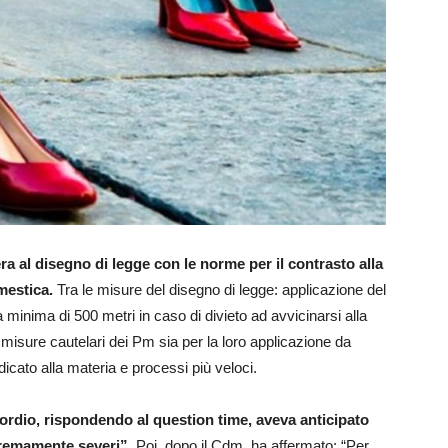
bera al disegno di legge con le norme per il contrasto alla
mestica.
Tra le misure del disegno di legge: applicazione del
 minima di 500 metri in caso di divieto ad avvicinarsi alla
di misure cautelari dei Pm sia per la loro applicazione da
dicato alla materia e processi più veloci.
 Nordio, rispondendo al question time, aveva anticipato
stremamente severi”.
Poi, dopo il Cdm, ha affermato: “Per