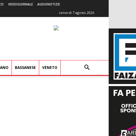
CO
VIDEOGIORNALE
AUDIONOTIZIE
venerdì 7 agosto 2026
IANO
BASSANESE
VENETO