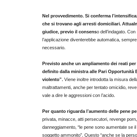
Nel provvedimento. Si conferma l’intensificaz
che si trovano agli arresti domiciliari. Attua
giudice, previo il consens
o dell’indagato. Con 
l’applicazione diventerebbe automatica, sempre 
necessario.
Previsto anche un ampliamento dei reati per
definito dalla ministra alle Pari Opportunità 
violento”.
Viene inoltre introdotta la misura del
maltrattamenti, anche per tentato omicidio, rev
vale a dire le aggressioni con l’acido.
Per quanto riguarda l’aumento delle pene per 
privata, minacce, atti persecutori, revenge porn,
danneggiamento, “le pene sono aumentate se il 
soggetto ammonito”. Questo “anche se la persona 