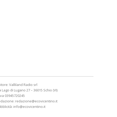
itore: Valliland Radio srl
a Lago di Lugano 27 – 36015 Schio (VI)
Iva 03945720245
edazione:
redazione@ecovicentino.it
bblicità:
info@ecovicentino.it