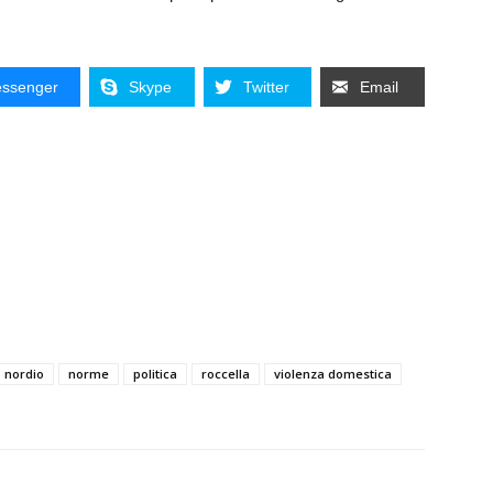
ssenger
Skype
Twitter
Email
nordio
norme
politica
roccella
violenza domestica