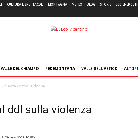
LE
CULTURA E SPETTACOLI
MONTAGNA
METEO
BLOG
STORIE
ECO ENERGETI
L'Eco
Vicentino
VALLE DEL CHIAMPO
PEDEMONTANA
VALLE DELL’ASTICO
ALTOP
la violenza contro le donne
l ddl sulla violenza
l
8 Giugno 2023 10:53
)