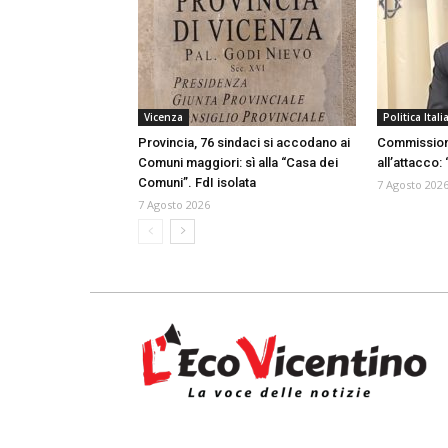
Vicenza
Politica Itali
Provincia, 76 sindaci si accodano ai
Commission
Comuni maggiori: sì alla “Casa dei
all’attacco:
Comuni”. FdI isolata
7 Agosto 202
7 Agosto 2026