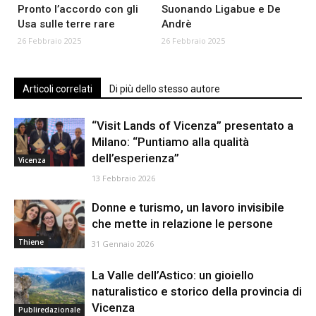
Pronto l’accordo con gli
Suonando Ligabue e De
Usa sulle terre rare
Andrè
26 Febbraio 2025
26 Febbraio 2025
Articoli correlati
Di più dello stesso autore
“Visit Lands of Vicenza” presentato a
Milano: “Puntiamo alla qualità
dell’esperienza”
Vicenza
13 Febbraio 2026
Donne e turismo, un lavoro invisibile
che mette in relazione le persone
Thiene
31 Gennaio 2026
La Valle dell’Astico: un gioiello
naturalistico e storico della provincia di
Vicenza
Publiredazionale