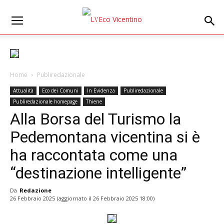
Home
Publiredazionale
Attualità
Eco dei Comuni
In Evidenza
Publiredazionale
Publiredazionale homepage
Thiene
Alla Borsa del Turismo la
Pedemontana vicentina si è
ha raccontata come una
“destinazione intelligente”
Da
Redazione
26 Febbraio 2025
(aggiornato il
26 Febbraio 2025 18:00
)