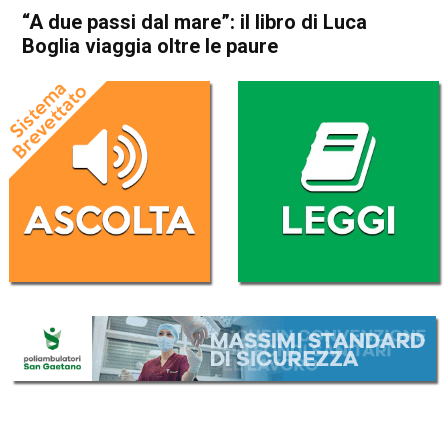
“A due passi dal mare”: il libro di Luca
Boglia viaggia oltre le paure
Home
Schio
Attualità
In Evidenza
Schio
Thiene
“A due passi dal mare”: il libro
di Luca Boglia viaggia oltre le
paure
Da
Marco Zorzi
15 Agosto 2025
(aggiornato il
15 Agosto 2025 14:13
)
ASCOLTA L'AUDIO