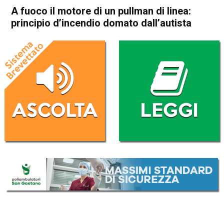
A fuoco il motore di un pullman di linea:
principio d’incendio domato dall’autista
Home
Schio
Cronaca
In Evidenza
Schio
A fuoco il motore di un
pullman di linea: principio
d’incendio domato
dall’autista
Da
Redazione
15 Dicembre 2020
(aggiornato il
15 Dicembre 2020 19:27
)