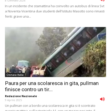
8 Gennaio 2026
In un incidente che stamattina ha coinvolto un autobus di linea Svt
a Noventa Vicentina due studenti dell'Istituto Masotto sono rimasti
feriti: grave una...
Cronaca Italia
Paura per una scolaresca in gita, pullman
finisce contro un tir...
Redazione Nazionale
-
9 Aprile 2025
Un pullman con a bordo una scolaresca in gita si è scontrato
questa mattina, sull’autostrada A1, con un mezzo pesante. Il