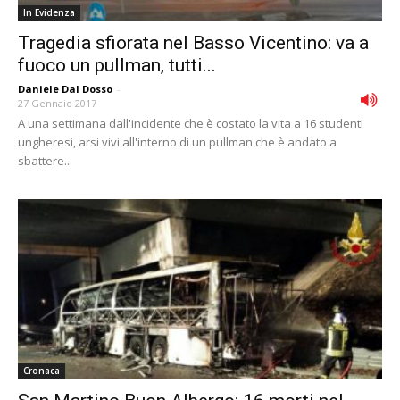
In Evidenza
Tragedia sfiorata nel Basso Vicentino: va a
fuoco un pullman, tutti...
Daniele Dal Dosso
-
27 Gennaio 2017
A una settimana dall'incidente che è costato la vita a 16 studenti
ungheresi, arsi vivi all'interno di un pullman che è andato a
sbattere...
Cronaca