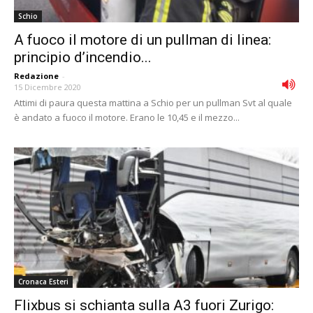
Schio
A fuoco il motore di un pullman di linea:
principio d’incendio...
Redazione
-
15 Dicembre 2020
Attimi di paura questa mattina a Schio per un pullman Svt al quale
è andato a fuoco il motore. Erano le 10,45 e il mezzo...
Cronaca Esteri
Flixbus si schianta sulla A3 fuori Zurigo: