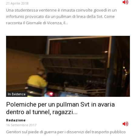
21 Aprile 2018
Una studentessa ventenne è rimasta coinvolte giovedì in un
infortunio provocato da un pullman di linea della Svt. Come
racconta il Giornale di Vicenza, il...
In Evidenza
Polemiche per un pullman Svt in avaria
dentro al tunnel, ragazzi...
Redazione
-
16 Settembre 2017
Genitori sul piede di guerra per i disservizi del trasporto pubblico