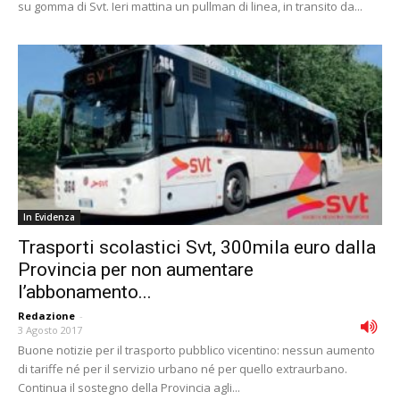
su gomma di Svt. Ieri mattina un pullman di linea, in transito da...
In Evidenza
Trasporti scolastici Svt, 300mila euro dalla
Provincia per non aumentare
l’abbonamento...
Redazione
-
3 Agosto 2017
Buone notizie per il trasporto pubblico vicentino: nessun aumento
di tariffe né per il servizio urbano né per quello extraurbano.
Continua il sostegno della Provincia agli...