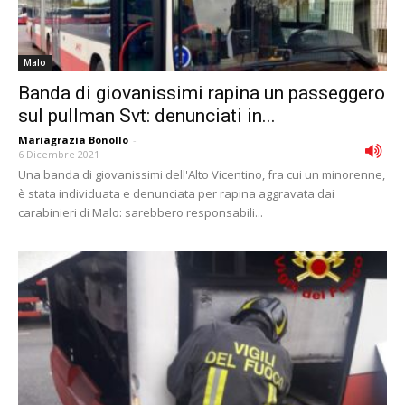
Malo
Banda di giovanissimi rapina un passeggero
sul pullman Svt: denunciati in...
Mariagrazia Bonollo
-
6 Dicembre 2021
Una banda di giovanissimi dell'Alto Vicentino, fra cui un minorenne,
è stata individuata e denunciata per rapina aggravata dai
carabinieri di Malo: sarebbero responsabili...