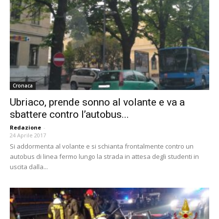
Cronaca
Ubriaco, prende sonno al volante e va a
sbattere contro l’autobus...
Redazione
-
24 Aprile 2017
Si addormenta al volante e si schianta frontalmente contro un
autobus di linea fermo lungo la strada in attesa degli studenti in
uscita dalla...