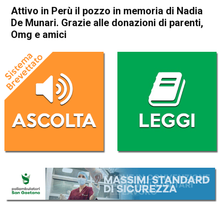
Attivo in Perù il pozzo in memoria di Nadia
De Munari. Grazie alle donazioni di parenti,
Omg e amici
Home
Schio
Attualità
In Evidenza
Schio
Attivo in Perù il pozzo in
memoria di Nadia De Munari.
Grazie alle donazioni di
parenti, Omg e amici
Da
Omar Dal Maso
14 Settembre 2022
(aggiornato il
14 Settembre 2022 16:57
)