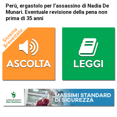
Perù, ergastolo per l’assassino di Nadia De
Munari. Eventuale revisione della pena non
prima di 35 anni
Home
Schio
Cronaca
In Evidenza
Schio
Perù, ergastolo per
l’assassino di Nadia De
Munari. Eventuale revisione
della pena non prima di 35
anni
Da
Omar Dal Maso
29 Dicembre 2022
(aggiornato il
29 Dicembre 2022 22:44
)