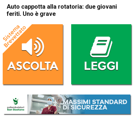
Auto cappotta alla rotatoria: due giovani
feriti. Uno è grave
Home
Schio
Cronaca
In Evidenza
Schio
Auto cappotta alla rotatoria:
due giovani feriti. Uno è grave
Da
Redazione
19 Gennaio 2026
(aggiornato il
19 Gennaio 2026 19:53
)
ASCOLTA L'AUDIO
Lettore
00:00
00:00